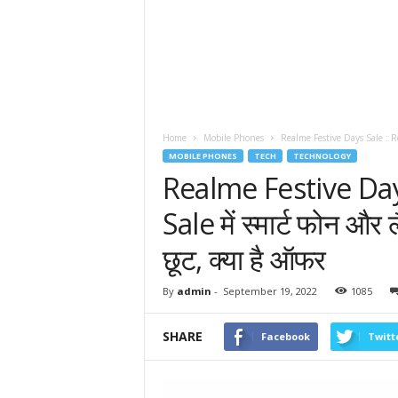
Home
Mobile Phones
Realme Festive Days Sale : Real
MOBILE PHONES
TECH
TECHNOLOGY
Realme Festive Day
Sale में स्मार्ट फोन और
छूट, क्या है ऑफर
By
admin
-
September 19, 2022
1085
SHARE
Facebook
Twitt