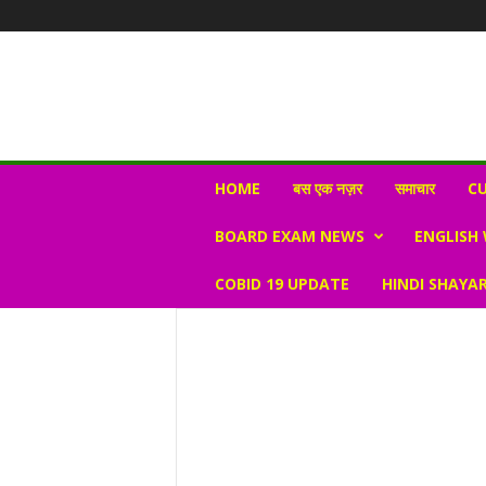
N
HOME
बस एक नज़र
समाचार
CU
e
w
BOARD EXAM NEWS
ENGLISH
s
V
COBID 19 UPDATE
HINDI SHAYAR
i
r
a
l
S
K