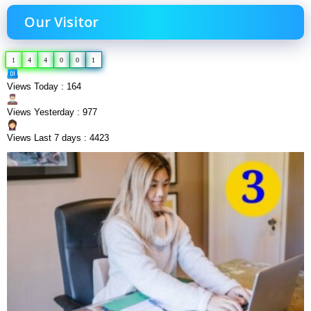
Our Visitor
1
4
4
0
0
1
Views Today : 164
Views Yesterday : 977
Views Last 7 days : 4423