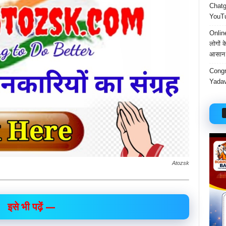
Chatgp
YouTu
Onlin
लोगों 
आसान 
Congr
Yadav
Atozsk
इसे भी पढ़ें —