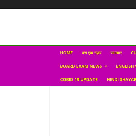
N
HOME
बस एक नज़र
समाचार
CU
e
w
BOARD EXAM NEWS
ENGLISH
s
V
COBID 19 UPDATE
HINDI SHAYAR
i
r
a
l
S
K