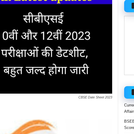
CBSE Date Sheet 2023
Curre
Affai
BSEB 
Score