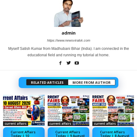
admin
https://www.newsviralsk.com
Myself Satish Kumar from Madhubani Bihar (India). I am connected in the
educational field and running my tutorial at home.
RELATED ARTICLES
MORE FROM AUTHOR
current affairs
current affairs
current affairs
Current Affairs
Current Affairs
Current Affairs
Today | 10
Today | 9 August
Today | 8 August