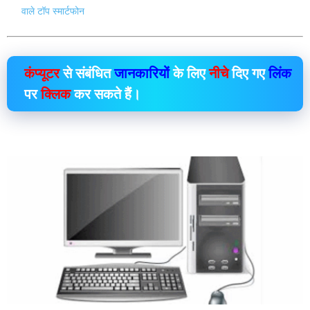
वाले टॉप स्मार्टफोन
कंप्यूटर
से संबंधित
जानकारियों
के लिए
नीचे
दिए गए
लिंक
पर
क्लिक
कर सकते हैं।