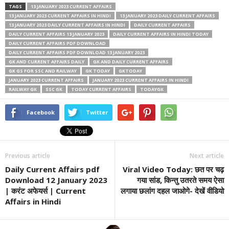
TAGS
13 JANUARY 2023 CURRENT AFFAIRS
13 JANUARY 2023 CURRENT AFFAIRS IN HINDI
13 JANUARY 2023 DAILY CURRENT AFFAIRS
13 JANUARY 2023 DAILY CURRENT AFFAIRS IN HINDI
DAILY CURRENT AFFAIRS
DAILY CURRENT AFFAIRS 13 JANUARY 2023
DAILY CURRENT AFFAIRS IN HINDI TODAY
DAILY CURRENT AFFAIRS PDF DOWNLOAD
DAILY CURRENT AFFAIRS PDF DOWNLOAD 13 JANUARY 2023
GK AND CURRENT AFFAIRS DAILY
GK AND DAILY CURRENT AFFAIRS
GK GS FOR SSC AND RAILWAY
GK TODAY
GKTODAY
JANUARY 2023 CURRENT AFFAIRS
JANUARY 2023 CURRENT AFFAIRS IN HINDI
RAILWAY GK
SSC GK
TODAY CURRENT AFFAIRS
TODAYGK
Facebook
Twitter
Previous article
Next article
Daily Current Affairs pdf
Viral Video Today: छत पर चढ़
Download 12 January 2023
गया सांड, किन्तु उतरते समय ऐसा
| करंट अफेयर्स | Current
लगाया छलांग दहल जाओगे- देखें वीडियो
Affairs in Hindi