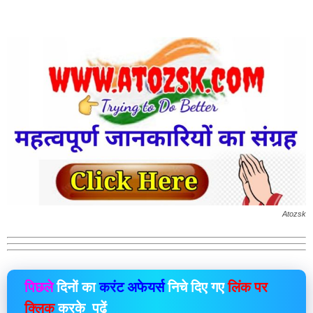
Atozsk
पिछले
दिनों का
करंट अफेयर्स
निचे दिए गए
लिंक पर
क्लिक
करके पढ़ें