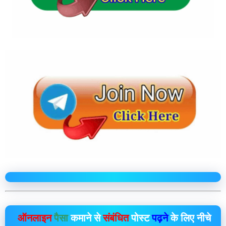
ऑनलाइन
पैसा
कमाने से
संबंधित
पोस्ट
पढ़ने
के लिए नीचे