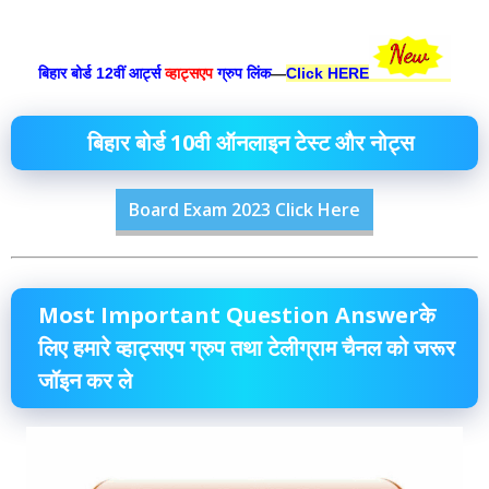
बिहार बोर्ड 12वीं आर्ट्स
व्हाट्सएप
ग्रुप लिंक
—
Click HERE
बिहार बोर्ड 10वी ऑनलाइन टेस्ट और नोट्स
Board Exam 2023 Click Here
Most Important Question Answerके
लिए हमारे व्हाट्सएप ग्रुप तथा टेलीग्राम चैनल को जरूर
जॉइन कर ले