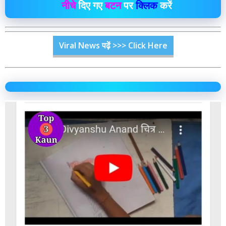
नीचे
दिए गए
बटन
पर
क्लिक
करें
Viral News पढ़ें >>> Click Here