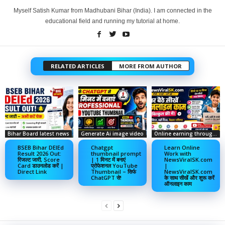
Myself Satish Kumar from Madhubani Bihar (India). I am connected in the
educational field and running my tutorial at home.
RELATED ARTICLES
MORE FROM AUTHOR
Bihar Board latest news
Generate Ai image video
Online earning through social media
BSEB Bihar DElEd
Chatgpt
Learn Online
Result 2026 Out:
thumbnail prompt
Work with
रिजल्ट जारी, Score
| 1 मिनट में बनाएं
NewsViralSK.com
Card डाउनलोड करें |
प्रोफेशनल YouTube
|
Direct Link
Thumbnail – सिर्फ
NewsViralSK.com
ChatGPT से!
के साथ सीखें और शुरू करें
ऑनलाइन काम