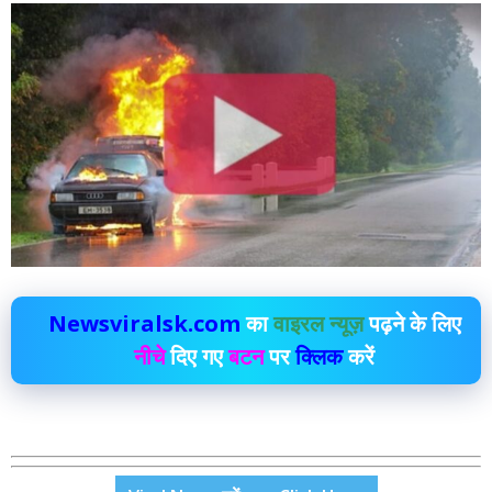
Newsviralsk.com
का
वाइरल न्यूज़
पढ़ने के लिए
नीचे
दिए गए
बटन
पर
क्लिक
करें