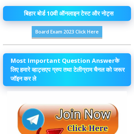
बिहार बोर्ड 10वी ऑनलाइन टेस्ट और नोट्स
Board Exam 2023 Click Here
Most Important Question Answerके
लिए हमारे व्हाट्सएप ग्रुप तथा टेलीग्राम चैनल को जरूर
जॉइन कर ले