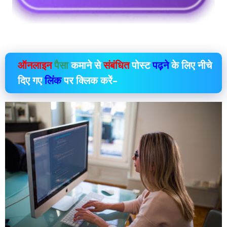
ऑनलाइन
पैसा
कमाने से
संबंधित
पोस्ट
पढ़ने
के लिए नीचे
दिए गए
लिंक
पर क्लिक करें–