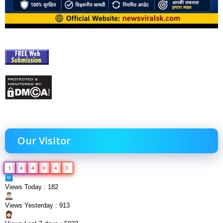
Our Visitor
1
4
4
0
4
3
Views Today : 182
Views Yesterday : 913