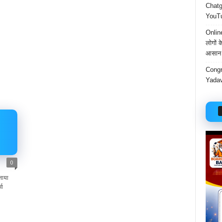
Chatgp
YouTu
Onlin
लोगों 
आसान 
Congr
Yadav
0
नाया
मा