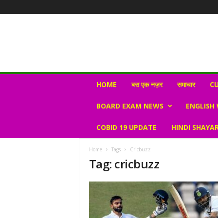
N
HOME
बस एक नज़र
समाचार
CU
e
w
BOARD EXAM NEWS
ENGLISH
s
V
COBID 19 UPDATE
HINDI SHAYAR
i
r
a
Home
Tags
Cricbuzz
l
Tag: cricbuzz
S
K