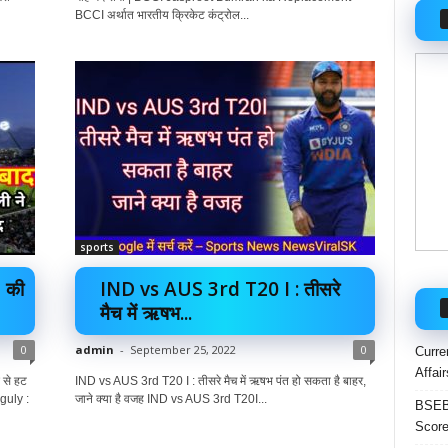
BCCI अर्थात भारतीय क्रिकेट कंट्रोल...
sports
 की
IND vs AUS 3rd T20 I : तीसरे
मैच में ऋषभ...
0
admin
-
September 25, 2022
0
Curre
Affai
 से हट
IND vs AUS 3rd T20 I : तीसरे मैच में ऋषभ पंत हो सकता है बाहर,
nguly :
जाने क्या है वजह IND vs AUS 3rd T20I...
BSEB 
Score