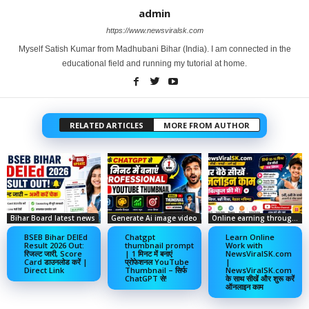
admin
https://www.newsviralsk.com
Myself Satish Kumar from Madhubani Bihar (India). I am connected in the
educational field and running my tutorial at home.
RELATED ARTICLES
MORE FROM AUTHOR
Bihar Board latest news
Generate Ai image video
Online earning through social media
BSEB Bihar DElEd
Chatgpt
Learn Online
Result 2026 Out:
thumbnail prompt
Work with
रिजल्ट जारी, Score
| 1 मिनट में बनाएं
NewsViralSK.com
Card डाउनलोड करें |
प्रोफेशनल YouTube
|
Direct Link
Thumbnail – सिर्फ
NewsViralSK.com
ChatGPT से!
के साथ सीखें और शुरू करें
ऑनलाइन काम