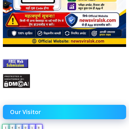
Our Visitor
1
4
4
0
1
8