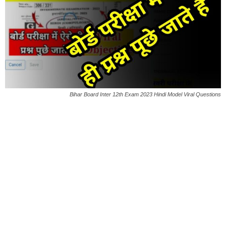
Bihar Board Inter 12th Exam 2023 Hindi Model Viral Questions