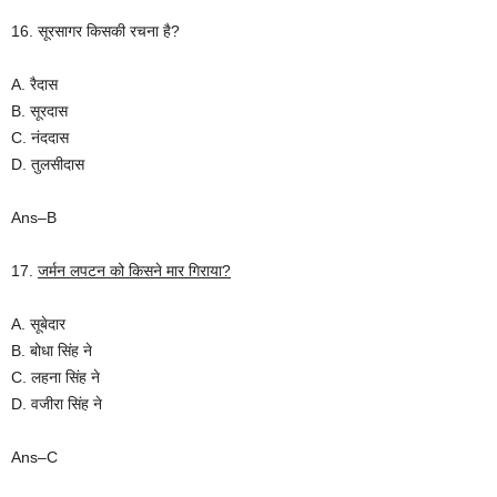
16. सूरसागर किसकी रचना है?
A. रैदास
B. सूरदास
C. नंददास
D. तुलसीदास
Ans–B
17.
जर्मन
लपटन
को किसने मार गिराया?
A. सूबेदार
B. बोधा सिंह ने
C. लहना सिंह ने
D. वजीरा सिंह ने
Ans–C