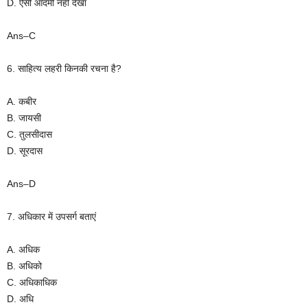
D. ऐसी आदमी नहीं देखा
Ans–C
6. साहित्य लहरी किनकी रचना है?
A. कबीर
B. जायसी
C. तुलसीदास
D. सूरदास
Ans–D
7. अधिकार में उपसर्ग बताएं
A. अधिक
B. अधिको
C. अधिकाधिक
D. अधि