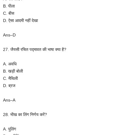
B. पीला
C. बीस
D. ऐसा आदमी नहीं देखा
Ans–D
27. जैयसी रचित पद्मावत की भाषा क्या है?
A. अवधि
B. खड़ी बोली
C. मैथिली
D. ब्रज
Ans–A
28. भीख का लिंग निर्णय करें?
A. पुलिंग