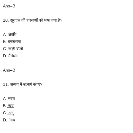
Ans–B
10. सूरदास की रचनाओं की भाषा क्या है?
A. अवधि
B. ब्रजभाषा
C. खड़ी बोली
D. मैथिली
Ans–B
11. अन्वय में उत्सर्ग बताएं?
A. नवय
B.
न्वय
C.
अनु
D.
नेवय