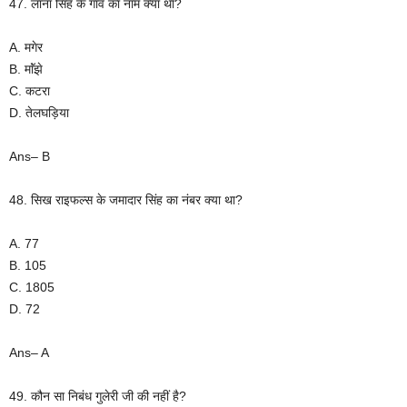
47. लाना सिंह के गांव का नाम क्या था?
A. मगेर
B. माॅंझे
C. कटरा
D. तेलघड़िया
Ans– B
48. सिख राइफल्स के जमादार सिंह का नंबर क्या था?
A. 77
B. 105
C. 1805
D. 72
Ans– A
49. कौन सा निबंध गुलेरी जी की नहीं है?