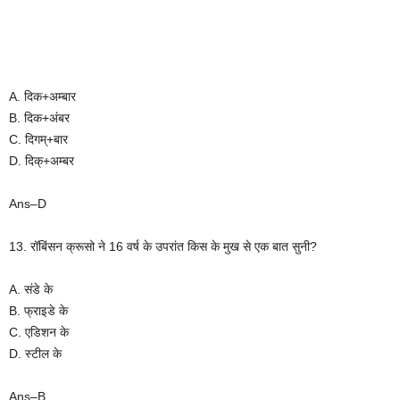
A. दिक+अम्बार
B. दिक+अंबर
C. दिगम्+बार
D. दिक्+अम्बर
Ans–D
13. रॉबिंसन क्रूसो ने 16 वर्ष के उपरांत किस के मुख से एक बात सुनी?
A. संडे के
B. फ्राइडे के
C. एडिशन के
D. स्टील के
Ans–B