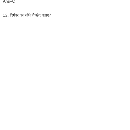
Ans–C
12. दिगंबर का संधि विच्छेद बताए?