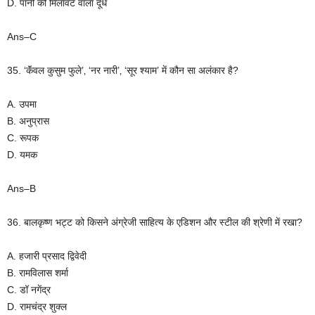
D. पानी की मिलावट वाला दूध
Ans–C
35. ‘कॅंवल कुसुम फुले’‚ ‘नर नारी’‚ ‘सूर श्याम’ में कौन सा अलंकार है?
A. उपमा
B. अनुप्रास
C. रूपक
D. यमक
Ans–B
36. बालकृष्ण भट्ट को किसने अंग्रेजी साहित्य के एडिशन और स्टील की श्रेणी में रखा?
A. हजारी प्रसाद द्विवेदी
B. रामविलास शर्मा
C. डॉ नगेंद्र
D. रामचंद्र शुक्ल