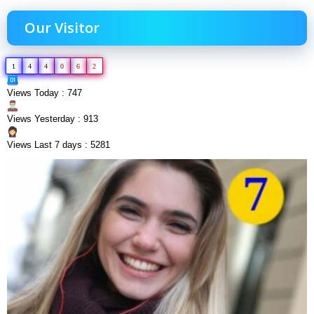
Our Visitor
1
4
4
0
6
2
Views Today : 747
Views Yesterday : 913
Views Last 7 days : 5281