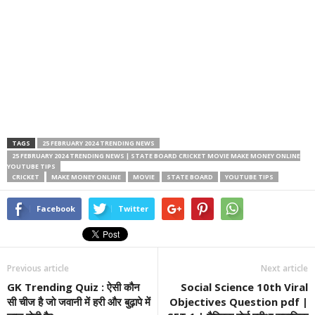
TAGS
25 FEBRUARY 2024 TRENDING NEWS
25 FEBRUARY 2024 TRENDING NEWS | STATE BOARD CRICKET MOVIE MAKE MONEY ONLINE
YOUTUBE TIPS
CRICKET
MAKE MONEY ONLINE
MOVIE
STATE BOARD
YOUTUBE TIPS
Facebook
Twitter
Previous article
Next article
GK Trending Quiz : ऐसी कौन
Social Science 10th Viral
सी चीज है जो जवानी में हरी और बुढ़ापे में
Objectives Question pdf |