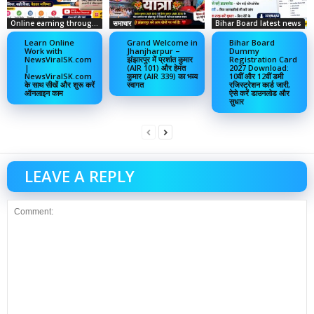
Online earning through social media
समाचार
Bihar Board latest news
Learn Online
Grand Welcome in
Bihar Board
Work with
Jhanjharpur –
Dummy
NewsViralSK.com
झंझारपुर में प्रशांत कुमार
Registration Card
|
(AIR 101) और हेमंत
2027 Download:
NewsViralSK.com
कुमार (AIR 339) का भव्य
10वीं और 12वीं डमी
के साथ सीखें और शुरू करें
स्वागत
रजिस्ट्रेशन कार्ड जारी,
ऑनलाइन काम
ऐसे करें डाउनलोड और
सुधार
LEAVE A REPLY