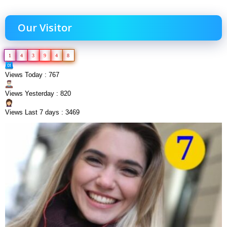
Our Visitor
1
4
3
9
4
8
Views Today : 767
Views Yesterday : 820
Views Last 7 days : 3469