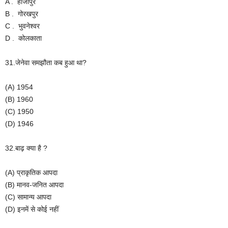
A . हाजीपुर
B . गोरखपुर
C . भुवनेश्वर
D . कोलकाता
31.जेनेवा समझौता कब हुआ था?
(A) 1954
(B) 1960
(C) 1950
(D) 1946
32.बाढ़ क्या है ?
(A) प्राकृतिक आपदा
(B) मानव-जनित आपदा
(C) सामान्य आपदा
(D) इनमें से कोई नहीं