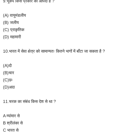
9.भूकंप किस प्रकार का आपदा है ?
(A) वायुमंडलीय
(B) जलीय
(C) प्राकृतिक
(D) महामारी
10.भारत में सेवा क्षेत्र को सामान्यतः कितने भागों में बाँटा जा सकता है ?
(A)दो
(B)चार
(C)छः
(D)आठ
11.चरक का संबंध किस देश से था ?
A म्यांमार से
B श्रीलंका से
C भारत से