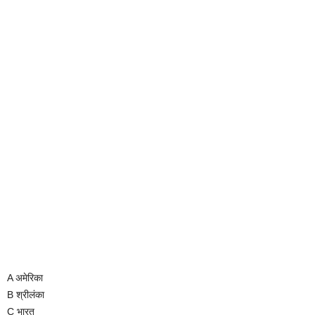
A अमेरिका
B श्रीलंका
C भारत