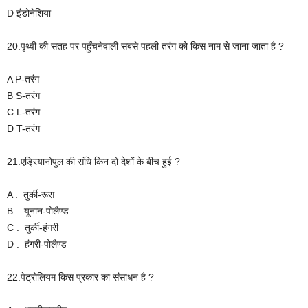
D इंडोनेशिया
20.पृथ्वी की सतह पर पहुँचनेवाली सबसे पहली तरंग को किस नाम से जाना जाता है ?
A P-तरंग
B S-तरंग
C L-तरंग
D T-तरंग
21.एड्रियानोपुल की संधि किन दो देशों के बीच हुई ?
A . तुर्की-रूस
B . यूनान-पोलैण्ड
C . तुर्की-हंगरी
D . हंगरी-पोलैण्ड
22.पेट्रोलियम किस प्रकार का संसाधन है ?