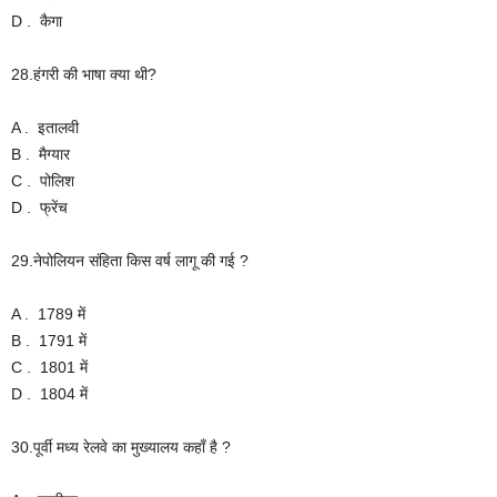
D . कैगा
28.हंगरी की भाषा क्या थी?
A . इतालवी
B . मैग्यार
C . पोलिश
D . फ्रेंच
29.नेपोलियन संहिता किस वर्ष लागू की गई ?
A . 1789 में
B . 1791 में
C . 1801 में
D . 1804 में
30.पूर्वी मध्य रेलवे का मुख्यालय कहाँ है ?