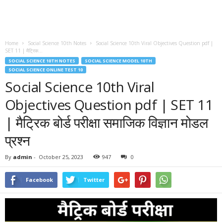
Home
Social Science 10th Notes
Social Science 10th Viral Objectives Question pdf |
SET 11 | मैट्रिक...
SOCIAL SCIENCE 10TH NOTES
SOCIAL SCIENCE MODEL 10TH
SOCIAL SCIENCE ONLINE TEST 10
Social Science 10th Viral
Objectives Question pdf | SET 11
| मैट्रिक बोर्ड परीक्षा समाजिक विज्ञान मोडल
प्रश्न
By
admin
-
October 25, 2023
947
0
Facebook
Twitter