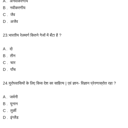
A . अनवीकरणीय
B . नवीकरणीय
C . जैव
D . अजैव
23.भारतीय रेलमार्ग कितने गेजों में बँटा है ?
A . दो
B . तीन
C . चार
D . पाँच
24.यूरोपवासियों के लिए किस देश का साहित्य | एवं ज्ञान- विज्ञान प्रेरणास्रोत रहा ?
A . जर्मनी
B . यूनान
C . तुर्की
D . इंग्लैंड