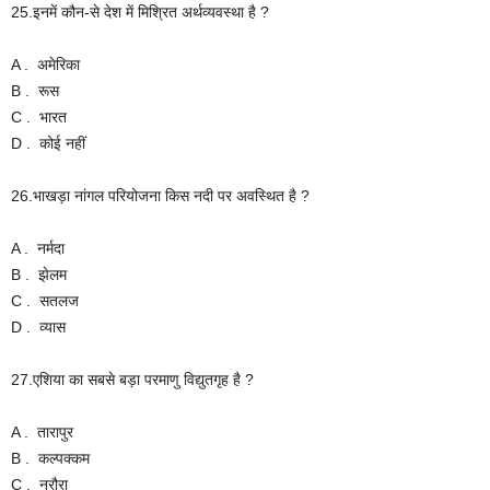
25.इनमें कौन-से देश में मिश्रित अर्थव्यवस्था है ?
A . अमेरिका
B . रूस
C . भारत
D . कोई नहीं
26.भाखड़ा नांगल परियोजना किस नदी पर अवस्थित है ?
A . नर्मदा
B . झेलम
C . सतलज
D . व्यास
27.एशिया का सबसे बड़ा परमाणु विद्युतगृह है ?
A . तारापुर
B . कल्पक्कम
C . नरौरा