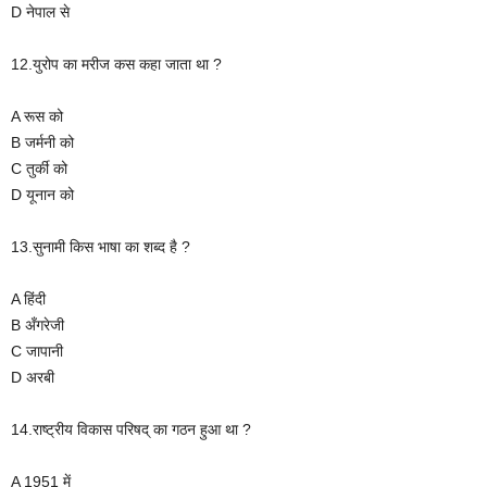
D नेपाल से
12.युरोप का मरीज कस कहा जाता था ?
A रूस को
B जर्मनी को
C तुर्की को
D यूनान को
13.सुनामी किस भाषा का शब्द है ?
A हिंदी
B अँगरेजी
C जापानी
D अरबी
14.राष्ट्रीय विकास परिषद् का गठन हुआ था ?
A 1951 में