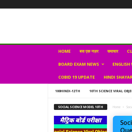
N
HOME
बस एक नज़र
समाचार
CU
e
w
BOARD EXAM NEWS
ENGLISH
s
V
COBID 19 UPDATE
HINDI SHAYAR
i
r
a
100HINDI-12TH
10TH SCIENCE VIRAL OBJE
l
S
SOCIAL SCIENCE MODEL 10TH
Home
Soci
K
Soci
Quest