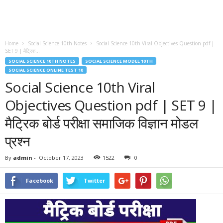
Home
Social Science 10th Notes
Social Science 10th Viral Objectives Question pdf |
SET 9 | मैट्रिक...
SOCIAL SCIENCE 10TH NOTES
SOCIAL SCIENCE MODEL 10TH
SOCIAL SCIENCE ONLINE TEST 10
Social Science 10th Viral
Objectives Question pdf | SET 9 |
मैट्रिक बोर्ड परीक्षा समाजिक विज्ञान मोडल
प्रश्न
By
admin
-
October 17, 2023
1522
0
Facebook
Twitter