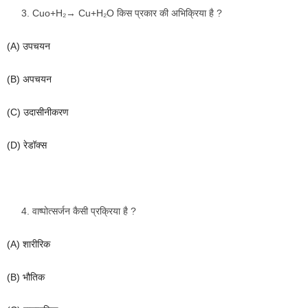
Cuo+H₂→ Cu+H₂O
किस
प्रकार
की
अभिक्रिया
है
?
(A)
उपचयन
(B)
अपचयन
(C)
उदासीनीकरण
(D)
रेडॉक्स
वाष्पोत्सर्जन
कैसी
प्रक्रिया
है
?
(A)
शारीरिक
(B)
भौतिक