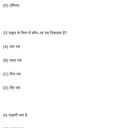
(D)
एम्पियर
33.
यकृत
से
निम्न
में
कौन
–
सा
रस
निकलता
है
?
(A)
लार
रस
(B)
जठर
रस
(C)
पित्त
रस
(D)
त्रि
रस
34.
ग्रहणी
भाग
है