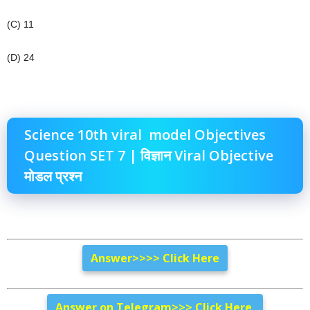
(C) 11
(D) 24
Science 10th viral model Objectives
Question SET 7 | विज्ञान Viral Objective
मोडल प्रश्न
Answer>>>> Click Here
Answer on Telegram>>> Click Here