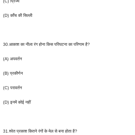
(C)
प्रिज्म
(D)
काँच
की
सिल्ली
30.
आकाश
का
नीला
रंग
होना
किस
परिघटना
का
परिणाम
है
?
(A)
अपवर्तन
(B)
प्रकीर्णन
(C)
परावर्तन
(D)
इनमें
कोई
नहीं
31.
श्वेत
प्रकाश
कितने
रंगों
के
मेल
से
बना
होता
है
?