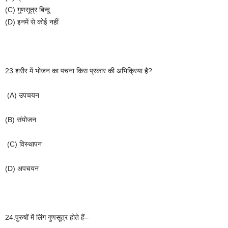
(C)
गुणसूत्र
बिन्दु
(D)
इनमें
से
कोई
नहीं
23.
शरीर
में
भोजन
का
पचना
किस
प्रकार
की
अभिक्रिया
है
?
(A)
उपचयन
(B)
संयोजन
(C)
विस्थापन
(D)
अपचयन
24.
पुरुषों
में
लिंग
गुणसूत्र
होते
हैं
–