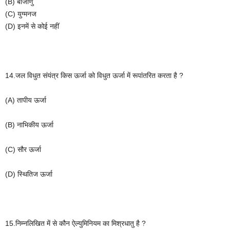
(B)
बीजाणु
(C)
युग्मनज
(D)
इनमें
से
कोई
नहीं
14.
जल
विधुत
संयंत्र
किस
ऊर्जा
को
विधुत
ऊर्जा
में
रूपांतरित
करता
है
?
(A)
तापीय
ऊर्जा
(B)
नाभिकीय
ऊर्जा
(C)
सौर
ऊर्जा
(D)
स्थितिज
ऊर्जा
15.
निम्नलिखित
में
से
कौन
ऐल्युमिनियम
का
मिश्रधातु
है
?