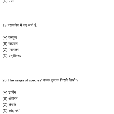
(D)
पीला
19.
परागकोश
में
पाए
जाते
हैं
:
(A)
दलपुंज
(B)
बाह्यदल
(C)
परागकण
(D)
स्त्रीकेसर
20.The origin of species’
नामक
पुस्तक
किसने
लिखी
?
(A)
डार्विन
(B)
ओपेरिन
(C)
लेमार्क
(D)
कोई
नहीं