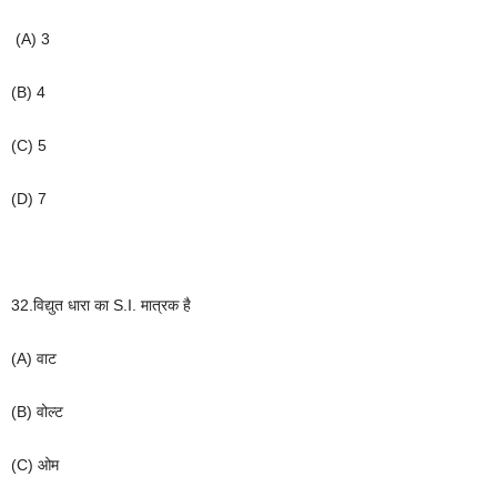
(A) 3
(B) 4
(C) 5
(D) 7
32.
विद्युत
धारा
का
S.I.
मात्रक
है
(A)
वाट
(B)
वोल्ट
(C)
ओम