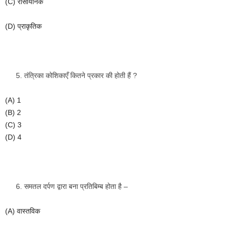
(C)
रासायनिक
(D)
प्राकृतिक
तंत्रिका
कोशिकाएँ
कितने
प्रकार
की
होती
हैं
?
(A) 1
(B) 2
(C) 3
(D) 4
समतल
दर्पण
द्वारा
बना
प्रतिबिम्ब
होता
है
–
(A)
वास्तविक