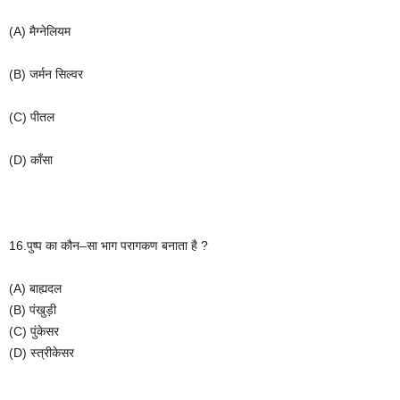
(A)
मैग्नेलियम
(B)
जर्मन
सिल्वर
(C)
पीतल
(D)
काँसा
16.
पुष्प
का
कौन
–
सा
भाग
परागकण
बनाता
है
?
(A)
बाह्यदल
(B)
पंखुड़ी
(C)
पुंकेसर
(D)
स्त्रीकेसर