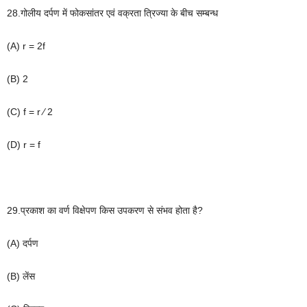
28.
गोलीय
दर्पण
में
फोकसांतर
एवं
वक्रता
त्रिज्या
के
बीच
सम्बन्ध
(A) r = 2f
(B) 2
(C) f = r ⁄ 2
(D) r = f
29.
प्रकाश
का
वर्ण
विक्षेपण
किस
उपकरण
से
संभव
होता
है
?
(A)
दर्पण
(B)
लेंस