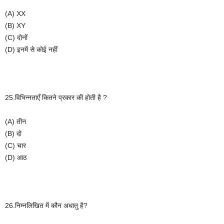
(A) XX
(B) XY
(C)
दोनों
(D)
इनमें
से
कोई
नहीं
25.
विभिन्नताएँ
कितने
प्रकार
की
होती
है
?
(A)
तीन
(B)
दो
(C)
चार
(D)
आठ
26.
निम्नलिखित
में
कौन
अधातु
है
?