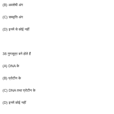
(B)
अवशेषी
अंग
(C)
समवृत्ति
अंग
(D)
इनमें
से
कोई
नहीं
38.
गुणसूत्र
बने
होते
हैं
(A) DNA
के
(B)
प्रोटीन
के
(C) DNA
तथा
प्रोटीन
के
(D)
इनमें
कोई
नहीं