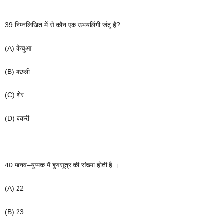
39.
निम्नलिखित
में
से
कौन
एक
उभयलिंगी
जंतु
है
?
(A)
केंचुआ
(B)
मछली
(C)
शेर
(D)
बकरी
40.
मानव
–
युग्मक
में
गुणसूत्र
की
संख्या
होती
है
।
(A) 22
(B) 23