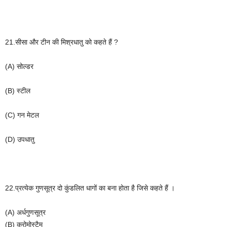
21.
सीसा
और
टीन
की
मिश्रधातु
को
कहते
हैं
?
(A)
सोल्डर
(B)
स्टील
(C)
गन
मेटल
(D)
उपधातु
22.
प्रत्येक
गुणसूत्र
दो
कुंडलित
धागों
का
बना
होता
है
जिसे
कहते
हैं
।
(A)
अर्धगुणसूत्र
(B)
क्रोमोस्टैम