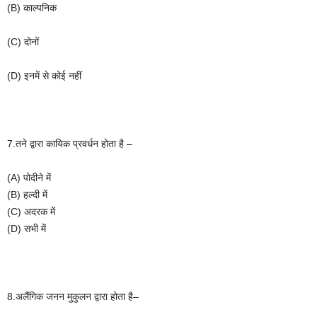
(B)
काल्पनिक
(C)
दोनों
(D)
इनमें
से
कोई
नहीं
7.
तने
द्वारा
कायिक
प्रवर्धन
होता
है
–
(A)
पोदीने
में
(B)
हल्दी
में
(C)
अदरक
में
(D)
सभी
में
8.
अलैंगिक
जनन
मुकुलन
द्वारा
होता
है
–