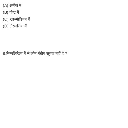
(A)
अमीबा
में
(B)
यीष्ट
में
(C)
प्लाज्मोडियम
में
(D)
लेस्मानिया
में
9.
निम्नलिखित
में
से
कौन
गंधीय
सूचक
नहीं
है
?