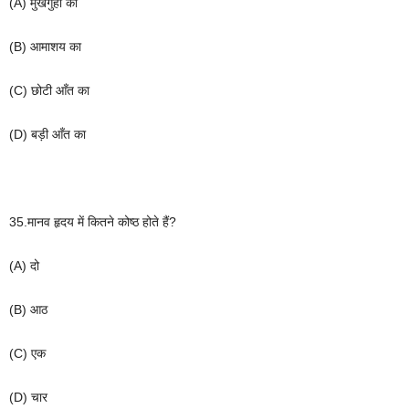
(A)
मुखगुहा
का
(B)
आमाशय
का
(C)
छोटी
आँत
का
(D)
बड़ी
आँत
का
35.
मानव
हृदय
में
कितने
कोष्ठ
होते
हैं
?
(A)
दो
(B)
आठ
(C)
एक
(D)
चार