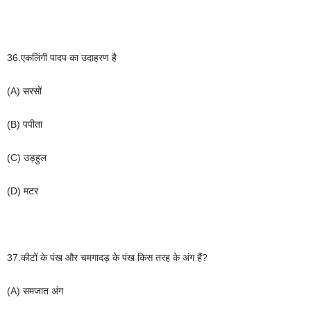
36.
एकलिंगी
पादप
का
उदाहरण
है
(A)
सरसों
(B)
पपीता
(C)
उड़हुल
(D)
मटर
37.
कीटों
के
पंख
और
चमगादड़
के
पंख
किस
तरह
के
अंग
हैं
?
(A)
समजात
अंग