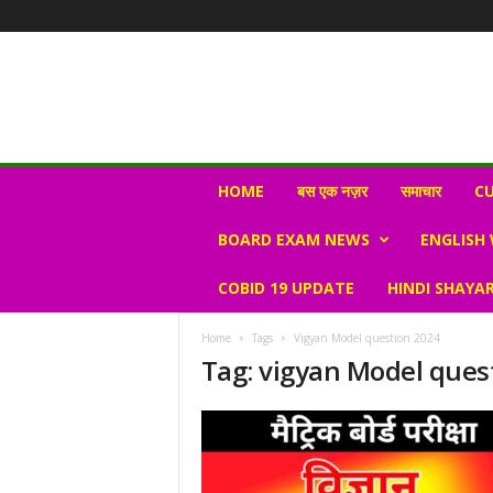
N
HOME
बस एक नज़र
समाचार
CU
e
w
BOARD EXAM NEWS
ENGLISH
s
V
COBID 19 UPDATE
HINDI SHAYAR
i
r
a
Home
Tags
Vigyan Model question 2024
l
Tag: vigyan Model ques
S
K