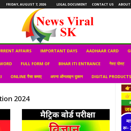
FRIDAY, AUGUST 7, 2026
LEGAL DOCUMENT
CONTACT US
ABOUT
RRENT AFFAIRS
IMPORTANT DAYS
AADHAAR CARD
G
 WORD
FULL FORM OF
BIHAR ITI ENTRANCE
गेस्ट पोस्ट
I
ONLINE पैसा कमाए
अपना ऑनलाइन दुकान
DIGITAL PRODUCT
tion 2024