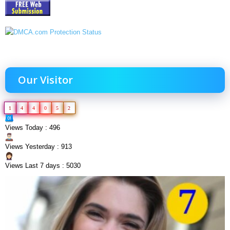
Our Visitor
1
4
4
0
5
2
Views Today : 496
Views Yesterday : 913
Views Last 7 days : 5030