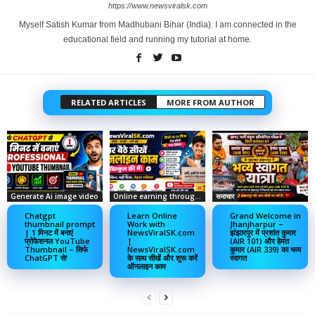
https://www.newsviralsk.com
Myself Satish Kumar from Madhubani Bihar (India). I am connected in the
educational field and running my tutorial at home.
RELATED ARTICLES
MORE FROM AUTHOR
Generate Ai image video
Online earning through social media
समाचार
Chatgpt
Learn Online
Grand Welcome in
thumbnail prompt
Work with
Jhanjharpur –
| 1 मिनट में बनाएं
NewsViralSK.com
झंझारपुर में प्रशांत कुमार
प्रोफेशनल YouTube
|
(AIR 101) और हेमंत
Thumbnail – सिर्फ
NewsViralSK.com
कुमार (AIR 339) का भव्य
ChatGPT से!
के साथ सीखें और शुरू करें
स्वागत
ऑनलाइन काम