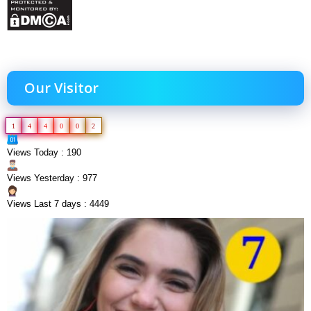
Our Visitor
1
4
4
0
0
2
Views Today : 190
Views Yesterday : 977
Views Last 7 days : 4449