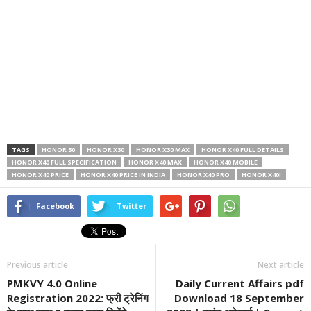
TAGS
HONOR 50
HONOR X30
HONOR X30 MAX
HONOR X40 FULL DETAILS
HONOR X40 FULL SPECIFICATION
HONOR X40 MAX
HONOR X40 MOBILE
HONOR X40 PRICE
HONOR X40 PRICE IN INDIA
HONOR X40 PRO
HONOR X40I
Facebook
Twitter
Previous article
Next article
PMKVY 4.0 Online
Daily Current Affairs pdf
Registration 2022: फ्री ट्रेनिंग
Download 18 September