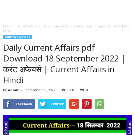
Home
current affairs
Daily Current Affairs pdf Download 18 September 2022 | करंट
अफेयर्स |...
CURRENT AFFAIRS
Daily Current Affairs pdf
Download 18 September 2022 |
करंट अफेयर्स | Current Affairs in
Hindi
By
admin
-
September 18, 2022
1308
0
Facebook
Twitter