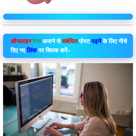
ऑनलाइन
पैसा
कमाने से
संबंधित
पोस्ट
पढ़ने
के लिए नीचे
दिए गए
लिंक
पर क्लिक करें–