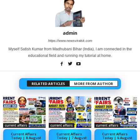
admin
https://www.newsviralsk.com
Myself Satish Kumar from Madhubani Bihar (India). I am connected in the
educational field and running my tutorial at home.
RELATED ARTICLES
MORE FROM AUTHOR
current affairs
current affairs
current affairs
Current Affairs
Current Affairs
Current Affairs
Today | 8 August
Today | 7 August
Today | 6 August