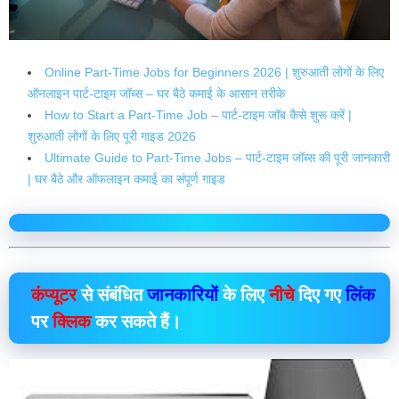
Online Part-Time Jobs for Beginners 2026 | शुरुआती लोगों के लिए
ऑनलाइन पार्ट-टाइम जॉब्स – घर बैठे कमाई के आसान तरीके
How to Start a Part-Time Job – पार्ट-टाइम जॉब कैसे शुरू करें |
शुरुआती लोगों के लिए पूरी गाइड 2026
Ultimate Guide to Part-Time Jobs – पार्ट-टाइम जॉब्स की पूरी जानकारी
| घर बैठे और ऑफलाइन कमाई का संपूर्ण गाइड
कंप्यूटर
से संबंधित
जानकारियों
के लिए
नीचे
दिए गए
लिंक
पर
क्लिक
कर सकते हैं।