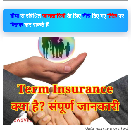
बीमा
से संबंधित
जानकारियों
के लिए
नीचे
दिए गए
लिंक
पर
क्लिक
कर सकते हैं।
What is term insurance in Hindi