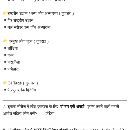
राष्ट्रीय उद्यान / वन्य जीव अभ्यारण्य ( गुजरात )
गिर राष्ट्रीय उद्यान,
नल सरोवर वन्य जीव अभ्यारण्य।
प्रमुख लोक नृत्य ( गुजरात )
डांडिया
गरबा
रासलीला
पणिहारी
GI Tags ( गुजरात )
पेठापुर ब्लॉक प्रिंटिंग
7. ड्रामा सीरीज में लीड एक्ट्रेस के लिए ‘
दो बार एमी अवार्ड’
प्राप्त करने वाली पहली
अश्वेत महिला कौन बनी? – – जेंडेया
8.
“6 सेंट्रल जेल में ART डिस्पेंसेशन सेंटर”
को किस राज्य सरकार ने लांच किया है?