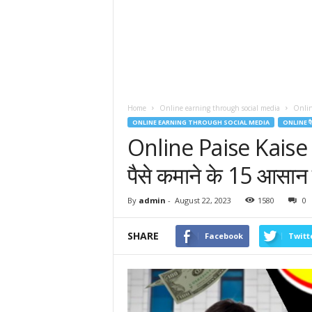
Home
Online earning through social media
Online
ONLINE EARNING THROUGH SOCIAL MEDIA
ONLINE पै
Online Paise Kaise
पैसे कमाने के 15 आसान
By
admin
-
August 22, 2023
1580
0
SHARE
Facebook
Twitt