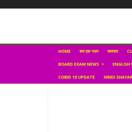
N
HOME
बस एक नज़र
समाचार
CU
e
w
BOARD EXAM NEWS
ENGLISH
s
V
COBID 19 UPDATE
HINDI SHAYAR
i
r
a
l
S
K