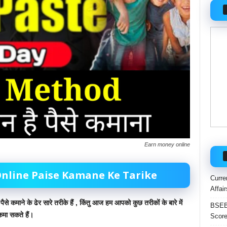
Earn money online
nline
P
aise
K
amane
K
e
T
arike
Curre
Affai
से कमाने के ढेर सारे तरीके
हैं ,
किंतु आज हम आपको
कुछ
तरीकों के बारे में
BSEB 
कमा सकते हैं।
Score