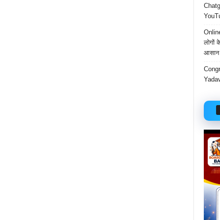
Chatgp
YouTu
Onlin
लोगों 
आसान 
Congr
Yadav