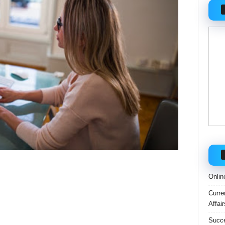
Onlin
Curre
Affai
Succe