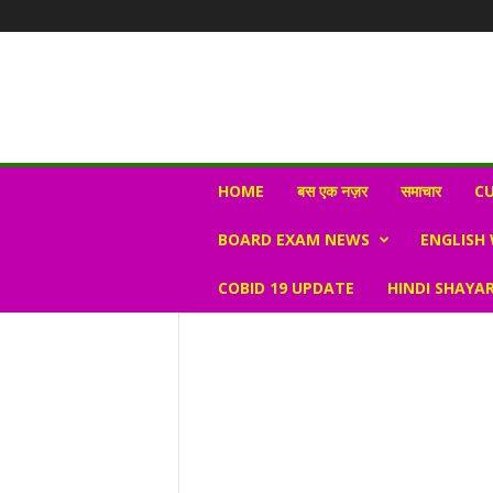
N
HOME
बस एक नज़र
समाचार
CU
e
w
BOARD EXAM NEWS
ENGLISH
s
V
COBID 19 UPDATE
HINDI SHAYAR
i
r
a
l
S
K