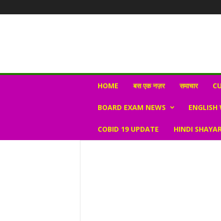
N
HOME
बस एक नज़र
समाचार
CU
e
w
BOARD EXAM NEWS
ENGLISH
s
V
COBID 19 UPDATE
HINDI SHAYAR
i
r
a
l
S
K