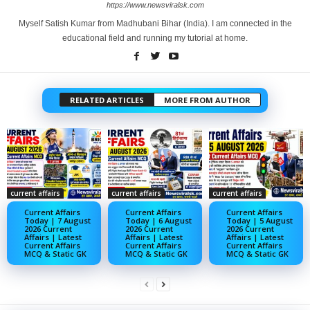
https://www.newsviralsk.com
Myself Satish Kumar from Madhubani Bihar (India). I am connected in the
educational field and running my tutorial at home.
RELATED ARTICLES
MORE FROM AUTHOR
current affairs
current affairs
current affairs
Current Affairs
Current Affairs
Current Affairs
Today | 7 August
Today | 6 August
Today | 5 August
2026 Current
2026 Current
2026 Current
Affairs | Latest
Affairs | Latest
Affairs | Latest
Current Affairs
Current Affairs
Current Affairs
MCQ & Static GK
MCQ & Static GK
MCQ & Static GK