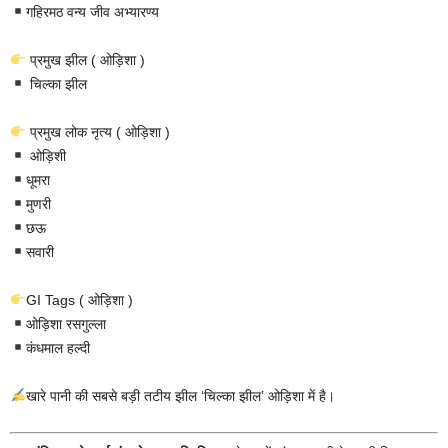
गहिरमठ वन्य जीव अभ्यारण्य
प्रमुख झील ( ओड़िशा )
चिल्का झील
प्रमुख लोक नृत्य ( ओड़िशा )
ओड़िशी
धूमरा
मुणरी
छऊ
सवारी
GI Tags ( ओड़िशा )
ओड़िशा रसगुल्ला
कंधमाल हल्दी
खारे पानी की सबसे बड़ी तटीय झील ‘चिल्का झील’ ओड़िशा में है।