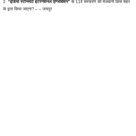
2.
“इंडिया स्टोनमार्ट इंटरनेशनल एग्जिबिशन”
के 11वें संस्करण की मेजबानी किस शहर
के द्वारा किया जाएगा? – – जयपुर