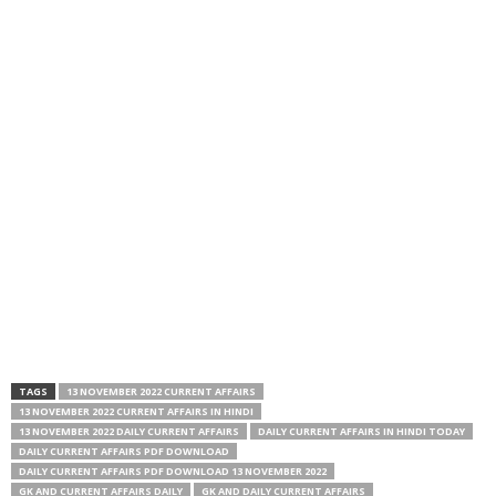
TAGS
13 NOVEMBER 2022 CURRENT AFFAIRS
13 NOVEMBER 2022 CURRENT AFFAIRS IN HINDI
13 NOVEMBER 2022 DAILY CURRENT AFFAIRS
DAILY CURRENT AFFAIRS IN HINDI TODAY
DAILY CURRENT AFFAIRS PDF DOWNLOAD
DAILY CURRENT AFFAIRS PDF DOWNLOAD 13 NOVEMBER 2022
GK AND CURRENT AFFAIRS DAILY
GK AND DAILY CURRENT AFFAIRS