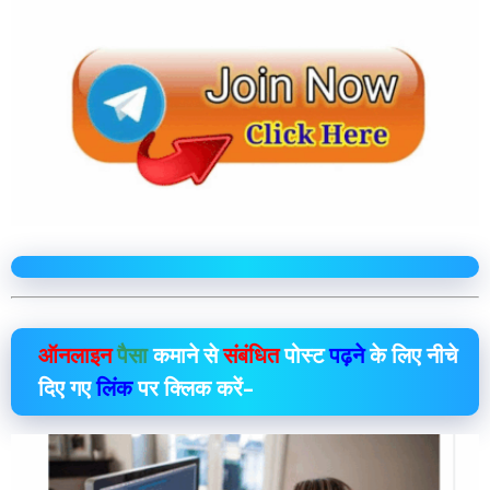
ऑनलाइन
पैसा
कमाने से
संबंधित
पोस्ट
पढ़ने
के लिए नीचे
दिए गए
लिंक
पर क्लिक करें–