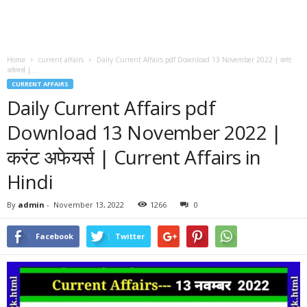
Home
current affairs
Daily Current Affairs pdf Download 13 November 2022 | करंट
अफेयर्स |...
CURRENT AFFAIRS
Daily Current Affairs pdf
Download 13 November 2022 |
करंट अफेयर्स | Current Affairs in
Hindi
By
admin
-
November 13, 2022
1266
0
Facebook
Twitter