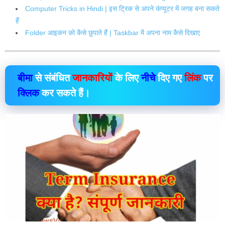
Computer Tricks in Hindi | इस ट्रिक से अपने कंप्यूटर में जगह बना सकते
हैं
Folder आइकन को कैसे छुपाते हैं | Taskbar में अपना नाम कैसे दिखाए
बीमा
से संबंधित
जानकारियों
के लिए
नीचे
दिए गए
लिंक
पर
क्लिक
कर सकते हैं।