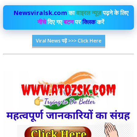
Newsviralsk.com
का
वाइरल न्यूज़
पढ़ने के लिए
नीचे
दिए गए
बटन
पर
क्लिक
करें
Viral News पढ़ें >>> Click Here