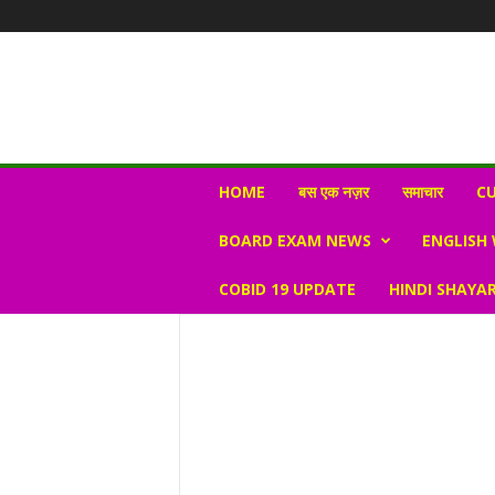
N
HOME
बस एक नज़र
समाचार
CU
e
w
BOARD EXAM NEWS
ENGLISH
s
V
COBID 19 UPDATE
HINDI SHAYAR
i
r
a
l
S
K