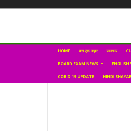
N
HOME
बस एक नज़र
समाचार
CU
e
w
BOARD EXAM NEWS
ENGLISH
s
V
COBID 19 UPDATE
HINDI SHAYAR
i
r
a
l
S
K