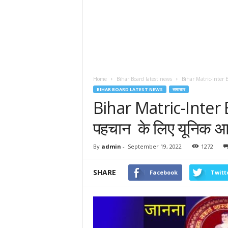
Home
Bihar Board latest news
Bihar Matric-Inter Ex
BIHAR BOARD LATEST NEWS
समाचार
Bihar Matric-Inter 
पहचान के लिए यूनिक आईडी
By
admin
-
September 19, 2022
1272
SHARE
Facebook
Twitt