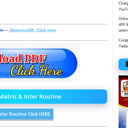
Chatgp
YouTu
Onlin
लोगों 
te-
—
NewsviralSK. Click here
आसान 
Congr
Yadav
atric & Inter Routine
nter Routine Click HERE