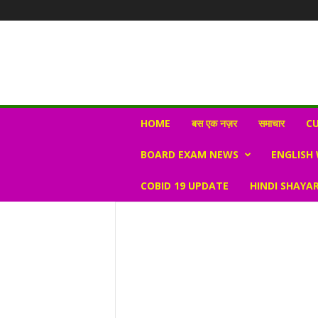
N
HOME
बस एक नज़र
समाचार
CU
e
w
BOARD EXAM NEWS
ENGLISH
s
V
COBID 19 UPDATE
HINDI SHAYAR
i
r
a
l
S
K