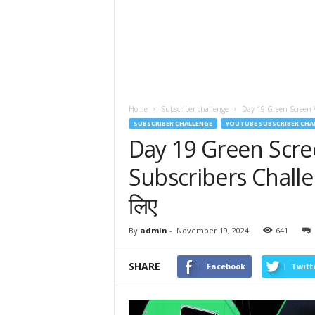
Home
Subscriber challenge
Day 19 Green Screen Vi
SUBSCRIBER CHALLENGE
YOUTUBE SUBSCRIBER CHA
Day 19 Green Scree
Subscribers Challen
लिए
By
admin
-
November 19, 2024
641
SHARE
Facebook
Twitt