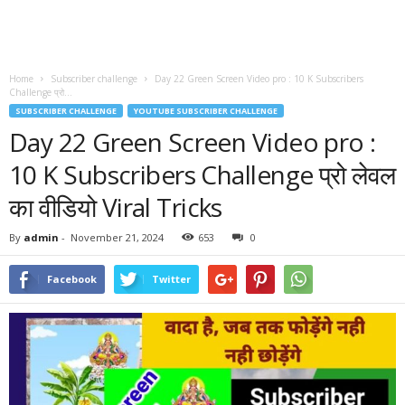
Home
Subscriber challenge
Day 22 Green Screen Video pro : 10 K Subscribers
Challenge प्रो...
SUBSCRIBER CHALLENGE
YOUTUBE SUBSCRIBER CHALLENGE
Day 22 Green Screen Video pro :
10 K Subscribers Challenge प्रो लेवल
का वीडियो Viral Tricks
By
admin
-
November 21, 2024
653
0
Facebook
Twitter