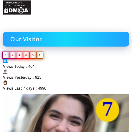
Our Visitor
1
4
4
0
5
1
Views Today : 464
Views Yesterday : 913
Views Last 7 days : 4998