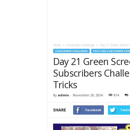
Home
Subscriber challenge
Day 21 Green Screen Vi
SUBSCRIBER CHALLENGE
YOUTUBE SUBSCRIBER CHA
Day 21 Green Scree
Subscribers Challeng
Tricks
By
admin
-
November 20, 2024
814
SHARE
Facebook
Twitt