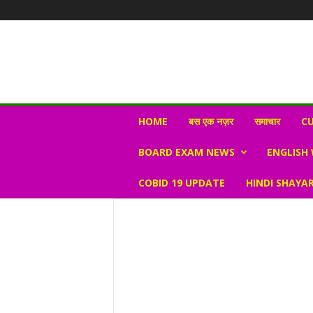
N
HOME
बस एक नज़र
समाचार
CU
e
w
BOARD EXAM NEWS
ENGLISH
s
V
COBID 19 UPDATE
HINDI SHAYAR
i
r
a
l
S
K