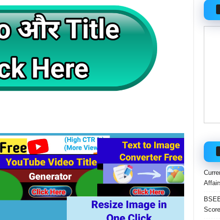
Curre
Affai
BSEB 
Score