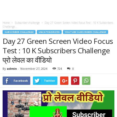
Home
Subscriber challenge
Day 27 Green Screen Video Focus Test : 10 K Subscribers
Challenge...
SUBSCRIBER CHALLENGE
UNCATEGORIZED
YOUTUBE SUBSCRIBER CHALLENGE
Day 27 Green Screen Video Focus
Test : 10 K Subscribers Challenge
प्रो लेवल का वीडियो
By
admin
-
November 27, 2024
724
0
Facebook
Twitter