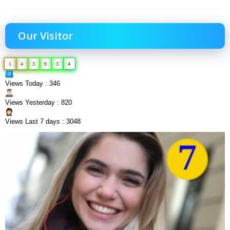
Our Visitor
1
4
3
9
3
4
Views Today : 346
Views Yesterday : 820
Views Last 7 days : 3048