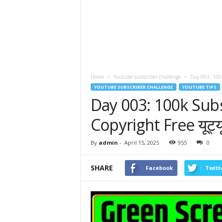
Home
Youtube subscriber challenge
Day 003: 100k 
YOUTUBE SUBSCRIBER CHALLENGE
YOUTUBE TIPS
Day 003: 100k Sub
Copyright Free यूट्य
By
admin
-
April 15, 2025
955
0
SHARE
Facebook
Twitt