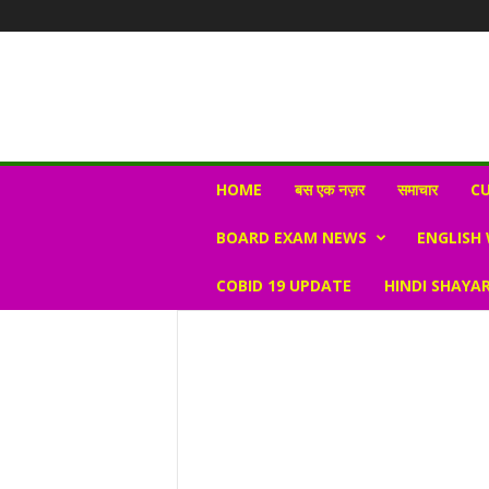
N
HOME
बस एक नज़र
समाचार
CU
e
w
BOARD EXAM NEWS
ENGLISH
s
V
COBID 19 UPDATE
HINDI SHAYAR
i
r
a
l
S
K