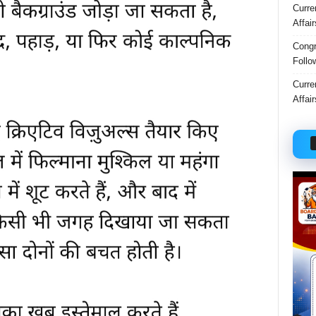
Curre
Affai
Congr
Follo
Curre
Affai