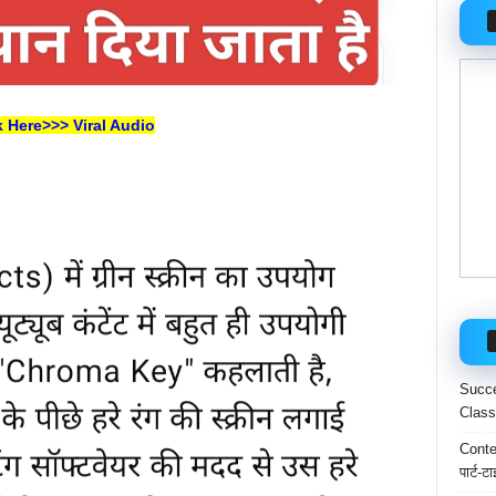
k Here>>> Viral Audio
Succe
Class
Conten
पार्ट-ट