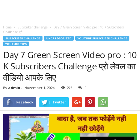
Home
Subscriber challenge
Day 7 Green Screen Video pro : 10 K Subscribers
Challenge प्रो...
SUBSCRIBER CHALLENGE
UNCATEGORIZED
YOUTUBE SUBSCRIBER CHALLENGE
YOUTUBE TIPS
Day 7 Green Screen Video pro : 10
K Subscribers Challenge प्रो लेवल का
वीडियो आपके लिए
By
admin
-
November 1, 2024
795
0
Facebook
Twitter