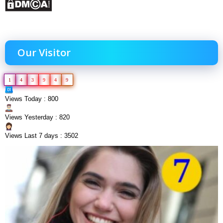
Our Visitor
1
4
3
9
4
9
Views Today : 800
Views Yesterday : 820
Views Last 7 days : 3502