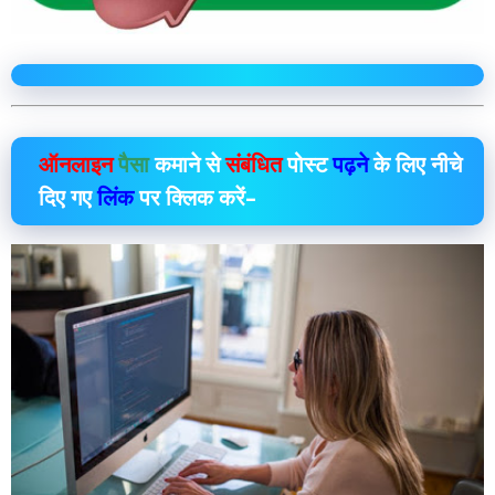
ऑनलाइन
पैसा
कमाने से
संबंधित
पोस्ट
पढ़ने
के लिए नीचे
दिए गए
लिंक
पर क्लिक करें–