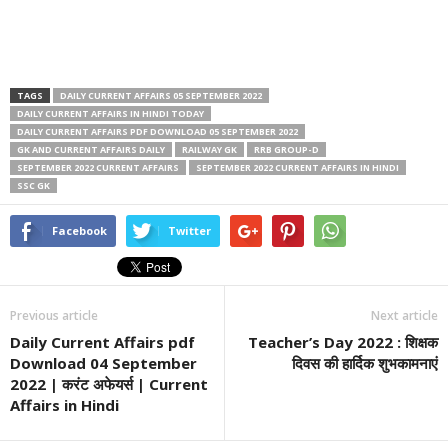
TAGS
DAILY CURRENT AFFAIRS 05 SEPTEMBER 2022
DAILY CURRENT AFFAIRS IN HINDI TODAY
DAILY CURRENT AFFAIRS PDF DOWNLOAD 05 SEPTEMBER 2022
GK AND CURRENT AFFAIRS DAILY
RAILWAY GK
RRB GROUP-D
SEPTEMBER 2022 CURRENT AFFAIRS
SEPTEMBER 2022 CURRENT AFFAIRS IN HINDI
SSC GK
Facebook
Twitter
Previous article
Next article
Daily Current Affairs pdf
Teacher’s Day 2022 : शिक्षक
Download 04 September
दिवस की हार्दिक शुभकामनाएं
2022 | करंट अफेयर्स | Current
Affairs in Hindi