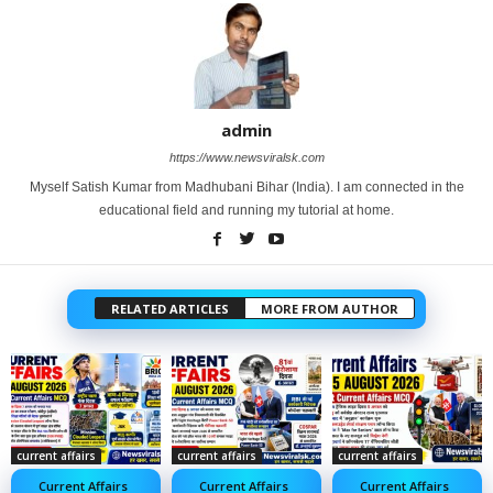
admin
https://www.newsviralsk.com
Myself Satish Kumar from Madhubani Bihar (India). I am connected in the
educational field and running my tutorial at home.
RELATED ARTICLES
MORE FROM AUTHOR
current affairs
current affairs
current affairs
Current Affairs
Current Affairs
Current Affairs