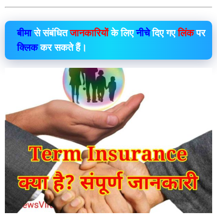
बीमा
से संबंधित
जानकारियों
के लिए
नीचे
दिए गए
लिंक
पर
क्लिक
कर सकते हैं।