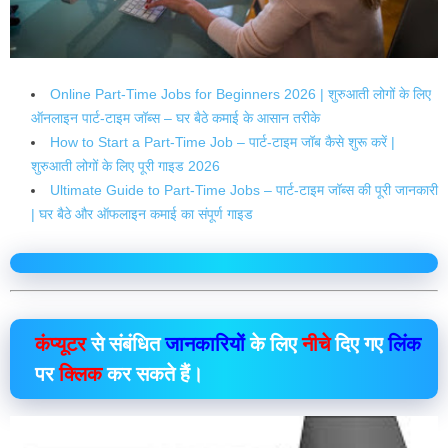
Online Part-Time Jobs for Beginners 2026 | शुरुआती लोगों के लिए
ऑनलाइन पार्ट-टाइम जॉब्स – घर बैठे कमाई के आसान तरीके
How to Start a Part-Time Job – पार्ट-टाइम जॉब कैसे शुरू करें |
शुरुआती लोगों के लिए पूरी गाइड 2026
Ultimate Guide to Part-Time Jobs – पार्ट-टाइम जॉब्स की पूरी जानकारी
| घर बैठे और ऑफलाइन कमाई का संपूर्ण गाइड
कंप्यूटर
से संबंधित
जानकारियों
के लिए
नीचे
दिए गए
लिंक
पर
क्लिक
कर सकते हैं।