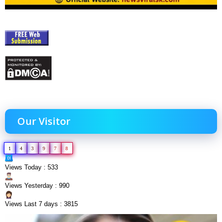
Our Visitor
1
4
3
9
7
8
Views Today : 533
Views Yesterday : 990
Views Last 7 days : 3815