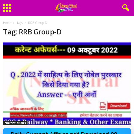
Home
Tags
RRB Group-D
Tag: RRB Group-D
current affairs