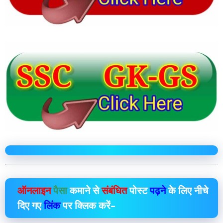
ऑनलाइन
पैसा
कमाने से
संबंधित
पोस्ट
पढ़ने
के लिए नीचे
दिए गए
लिंक
पर क्लिक करें–