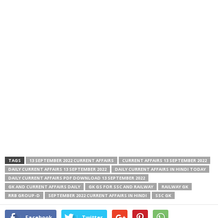
TAGS
13 SEPTEMBER 2022 CURRENT AFFAIRS
CURRENT AFFAIRS 13 SEPTEMBER 2022
DAILY CURRENT AFFAIRS 13 SEPTEMBER 2022
DAILY CURRENT AFFAIRS IN HINDI TODAY
DAILY CURRENT AFFAIRS PDF DOWNLOAD 13 SEPTEMBER 2022
GK AND CURRENT AFFAIRS DAILY
GK GS FOR SSC AND RAILWAY
RAILWAY GK
RRB GROUP-D
SEPTEMBER 2022 CURRENT AFFAIRS IN HINDI
SSC GK
Facebook
Twitter