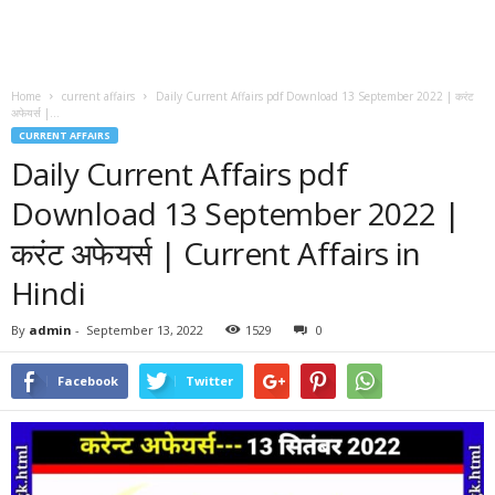
Home
current affairs
Daily Current Affairs pdf Download 13 September 2022 | करंट
अफेयर्स |...
CURRENT AFFAIRS
Daily Current Affairs pdf
Download 13 September 2022 |
करंट अफेयर्स | Current Affairs in
Hindi
By
admin
-
September 13, 2022
1529
0
Facebook
Twitter