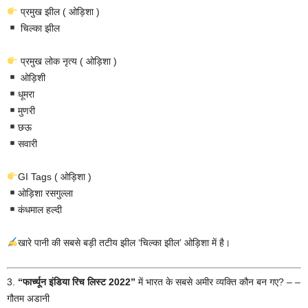
प्रमुख झील ( ओड़िशा )
चिल्का झील
प्रमुख लोक नृत्य ( ओड़िशा )
ओड़िशी
धूमरा
मुणरी
छऊ
सवारी
GI Tags ( ओड़िशा )
ओड़िशा रसगुल्ला
कंधमाल हल्दी
खारे पानी की सबसे बड़ी तटीय झील ‘चिल्का झील’ ओड़िशा में है।
3.
“फार्च्यून इंडिया रिच लिस्ट 2022”
में भारत के सबसे अमीर व्यक्ति कौन बन गए? – –
गौतम अडानी