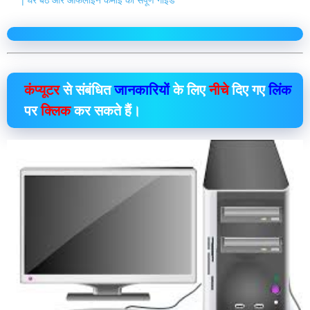
कंप्यूटर
से संबंधित
जानकारियों
के लिए
नीचे
दिए गए
लिंक
पर
क्लिक
कर सकते हैं।