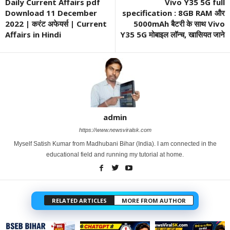
Daily Current Affairs pdf
Vivo Y35 5G full
Download 11 December
specification : 8GB RAM और
2022 | करंट अफेयर्स | Current
5000mAh बैटरी के साथ Vivo
Affairs in Hindi
Y35 5G मोबाइल लॉन्च, खासियत जाने
admin
https://www.newsviralsk.com
Myself Satish Kumar from Madhubani Bihar (India). I am connected in the
educational field and running my tutorial at home.
RELATED ARTICLES
MORE FROM AUTHOR