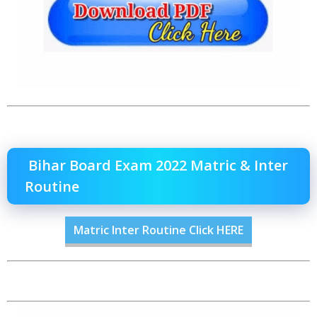
Bihar Board Exam 2022 Matric & Inter
Routine
Matric Inter Routine Click HERE