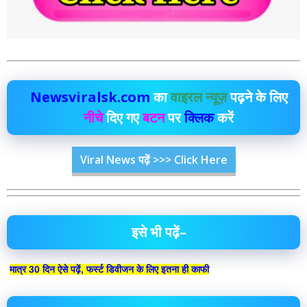
Newsviralsk.com
का
वाइरल न्यूज़
पढ़ने के लिए
नीचे
दिए गए
बटन
पर
क्लिक
करें
Viral News पढ़ें >>> Click Here
इसे भी पढ़ें–
मात्र 30 दिन ऐसे पढ़ें, फर्स्ट डिवीजन के लिए इतना ही काफी