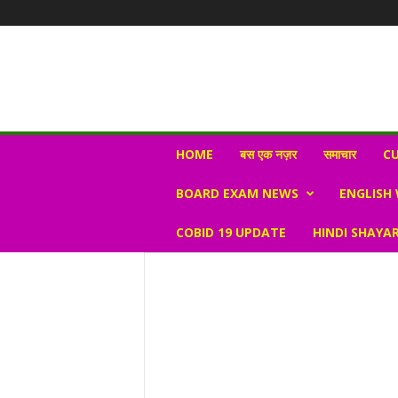
N
HOME
बस एक नज़र
समाचार
CU
e
w
BOARD EXAM NEWS
ENGLISH
s
V
COBID 19 UPDATE
HINDI SHAYAR
i
r
a
l
S
K