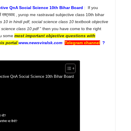
र ) Subjective QnA Social Science 10th Bihar Board
: If you
 राष्ट्रवाद , yurop me rastravad subjective class 10th bihar
s 10 in hindi pdf, social science class 10 textbook objective
l science class 10 pdf
” then you have come to the right
you some
most important objective questions with
is portal
www.newsviralsk.com
Telegram channel
?
र ) Subjective QnA Social Science 10th Bihar Board
ा थी?
 असंभव था कैसे?