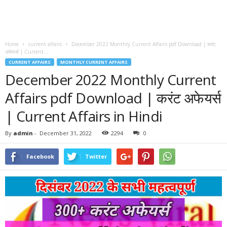
Home
current affairs
December 2022 Monthly Current Affairs pdf Download | करंट
अफेयर्स | Current...
CURRENT AFFAIRS
MONTHLY CURRENT AFFAIRS
December 2022 Monthly Current
Affairs pdf Download | करंट अफेयर्स
| Current Affairs in Hindi
By
admin
-
December 31, 2022
2294
0
Facebook
Twitter