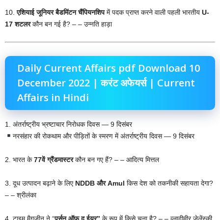
10.
एशियाई जूनियर बैडमिंटन चैंपियनशिप
में पदक प्राप्त करने वाली पहली भारतीय
U-
17 शटलर
कौन बन गई है? – – उन्नति हाड़ा
Daily Current Affairs pdf Download 10
December 2022 | करंट अफेयर्स | Current
Affairs in Hindi
1. अंतर्राष्ट्रीय भ्रष्टाचार निरोधक दिवस — 9 दिसंबर
नरसंहार की रोकथाम और पीड़ितों के स्मरण में अंतर्राष्ट्रीय दिवस — 9 दिसंबर
2. भारत के
77वें ग्रैंडमास्टर
कौन बन गए हैं? – – आदित्य मित्तल
3. दूध उत्पादन बढ़ाने के लिए
NDDB और Amul
किस देश को तकनीकी सहायता देगा?
– – श्रीलंका
4. टाइम मैगजीन ने “
पर्सन ऑफ द ईयर”
के रूप में किसे चुना है? – – व्लादीमीर जेलेंस्की