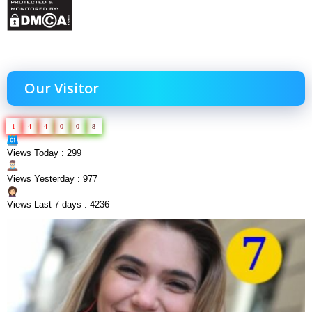
Our Visitor
1
4
4
0
0
8
Views Today : 299
Views Yesterday : 977
Views Last 7 days : 4236