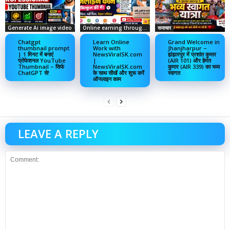
Generate Ai image video
Online earning through social media
समाचार
Chatgpt
Learn Online
Grand Welcome in
thumbnail prompt
Work with
Jhanjharpur –
| 1 मिनट में बनाएं
NewsViralSK.com
झंझारपुर में प्रशांत कुमार
प्रोफेशनल YouTube
|
(AIR 101) और हेमंत
Thumbnail – सिर्फ
NewsViralSK.com
कुमार (AIR 339) का भव्य
ChatGPT से!
के साथ सीखें और शुरू करें
स्वागत
ऑनलाइन काम
LEAVE A REPLY