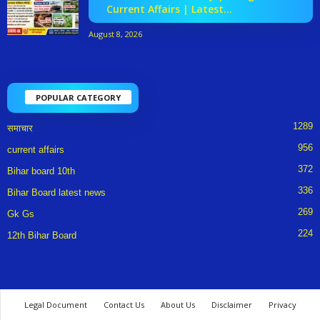
Current Affairs | Latest...
August 8, 2026
POPULAR CATEGORY
1289
समाचार
956
current affairs
372
Bihar board 10th
336
Bihar Board latest news
269
Gk Gs
224
12th Bihar Board
Legal Document
Contact Us
About Us
Disclaimer
Privacy