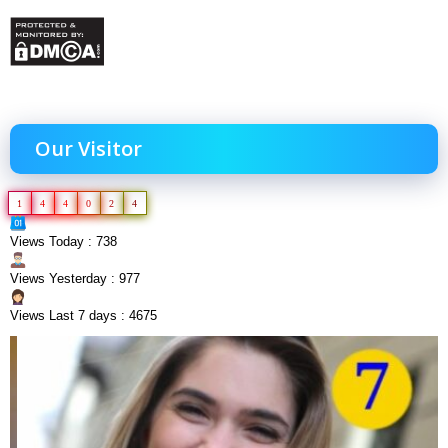
Our Visitor
1
4
4
0
2
4
Views Today : 738
Views Yesterday : 977
Views Last 7 days : 4675