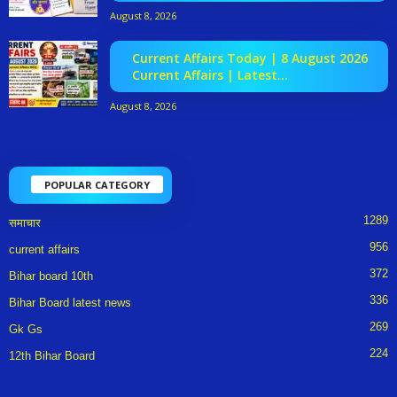
August 8, 2026
Current Affairs Today | 8 August 2026
Current Affairs | Latest...
August 8, 2026
POPULAR CATEGORY
1289
समाचार
956
current affairs
372
Bihar board 10th
336
Bihar Board latest news
269
Gk Gs
224
12th Bihar Board