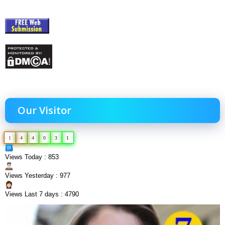
Our Visitor
1
4
4
0
3
1
Views Today : 853
Views Yesterday : 977
Views Last 7 days : 4790