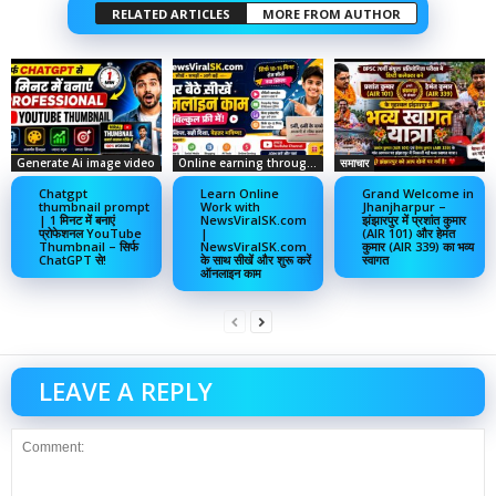
RELATED ARTICLES
MORE FROM AUTHOR
Generate Ai image video
Online earning through social media
समाचार
Chatgpt
Learn Online
Grand Welcome in
thumbnail prompt
Work with
Jhanjharpur –
| 1 मिनट में बनाएं
NewsViralSK.com
झंझारपुर में प्रशांत कुमार
प्रोफेशनल YouTube
|
(AIR 101) और हेमंत
Thumbnail – सिर्फ
NewsViralSK.com
कुमार (AIR 339) का भव्य
ChatGPT से!
के साथ सीखें और शुरू करें
स्वागत
ऑनलाइन काम
LEAVE A REPLY