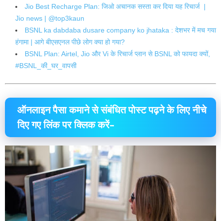
Jio Best Recharge Plan: जिओ अचानक सस्ता कर दिया यह रिचार्ज |
Jio news | @top3kaun
BSNL ka dabdaba dusare company ko jhataka : देशभर में मच गया
हंगामा | आगे बीएसएनल पीछे लोग क्या हो गया?
BSNL Plan: Airtel, Jio और Vi के रिचार्ज प्लान से BSNL को फायदा क्यों,
#BSNL_की_घर_वापसी
ऑनलाइन पैसा कमाने से संबंधित पोस्ट पढ़ने के लिए नीचे
दिए गए लिंक पर क्लिक करें–