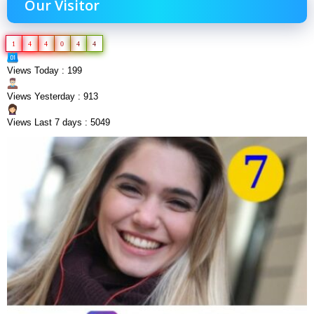
Our Visitor
1
4
4
0
4
4
Views Today : 199
Views Yesterday : 913
Views Last 7 days : 5049