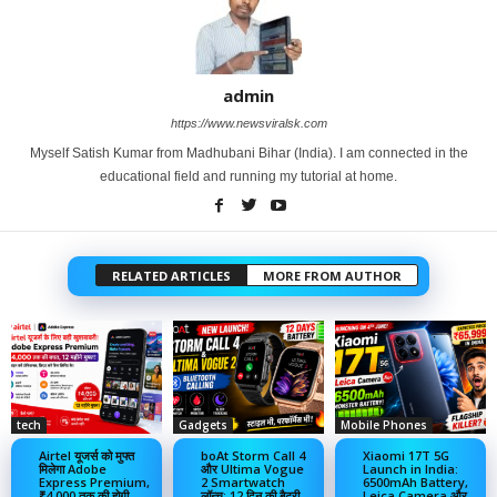
admin
https://www.newsviralsk.com
Myself Satish Kumar from Madhubani Bihar (India). I am connected in the
educational field and running my tutorial at home.
RELATED ARTICLES
MORE FROM AUTHOR
tech
Gadgets
Mobile Phones
Airtel यूजर्स को मुफ्त
boAt Storm Call 4
Xiaomi 17T 5G
मिलेगा Adobe
और Ultima Vogue
Launch in India:
Express Premium,
2 Smartwatch
6500mAh Battery,
₹4,000 तक की होगी
लॉन्च: 12 दिन की बैटरी
Leica Camera और