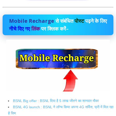
Mobile Recharge
से संबंधित
पोस्ट
पढ़ने के लिए
नीचे दिए गए
लिंक
पर क्लिक करें–
BSNL Big offer : BSNL दिया है 5 लाख जीतने का शानदार मौका
BSNL 4G launch : BSNL ने लॉन्च किया अपना 4G सर्विस, फ्री में मिल रहा
है सिम