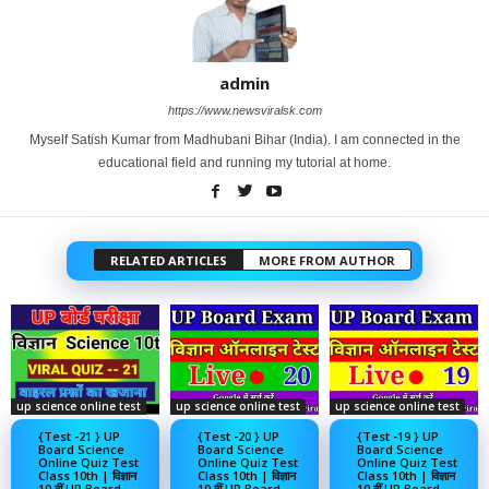
admin
https://www.newsviralsk.com
Myself Satish Kumar from Madhubani Bihar (India). I am connected in the
educational field and running my tutorial at home.
RELATED ARTICLES
MORE FROM AUTHOR
up science online test
up science online test
up science online test
{Test -21 } UP
{Test -20 } UP
{Test -19 } UP
Board Science
Board Science
Board Science
Online Quiz Test
Online Quiz Test
Online Quiz Test
Class 10th | विज्ञान
Class 10th | विज्ञान
Class 10th | विज्ञान
10 वीं UP Board
10 वीं UP Board
10 वीं UP Board