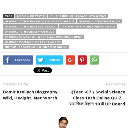
TAGS
MCQ ONLINE TEST 22
QUIZ 22 विज्ञान 10 वीं UP BOARD 10TH SCIENCE
UP BOARD 10TH SCIENCE MCQ ONLINE TEST PART 22
UP BOARD 10TH SCIENCE MCQS
UP BOARD 10TH SCIENCE ONLINE TEST
UP BOARD 10TH SCIENCE ONLINE TEST 22
UP BOARD 10TH SCIENCE VIRAL MCQS
UP BOARD ONLINE TEST 22 FOR CLASS 10 SCIENCE IN HINDI
UP BOARD VIRAL MCQ TEST FOR CLASS 10
विज्ञान 10 वीं UP BOARD 10TH SCIENCE MCQ ONLINE
Facebook
Twitter
Previous article
Next article
Damir Kreilach Biography,
{Test -07 } Social Science
Wiki, Heaight, Net Worth
Class 10th Online QUIZ |
सामाजिक विज्ञान 10 वीं UP Board