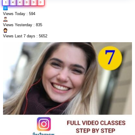
1
4
4
0
9
0
Views Today : 594
Views Yesterday : 835
Views Last 7 days : 5652