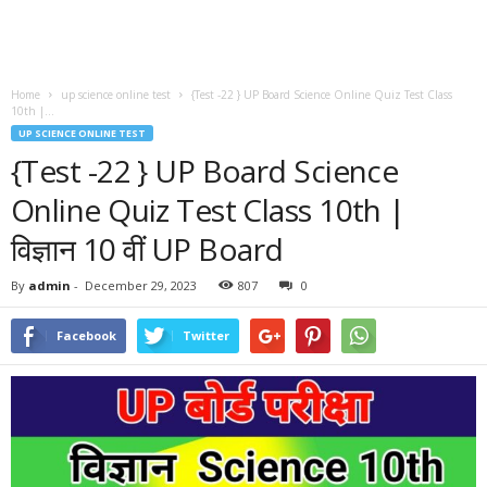
Home
up science online test
{Test -22 } UP Board Science Online Quiz Test Class
10th |...
UP SCIENCE ONLINE TEST
{Test -22 } UP Board Science
Online Quiz Test Class 10th |
विज्ञान 10 वीं UP Board
By
admin
-
December 29, 2023
807
0
Facebook
Twitter