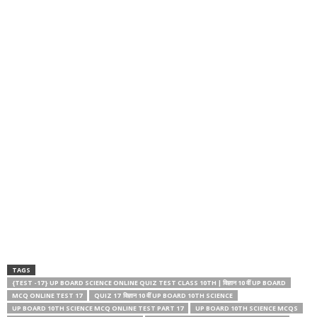
TAGS
{TEST -17 } UP BOARD SCIENCE ONLINE QUIZ TEST CLASS 10TH | विज्ञान 10 वीं UP BOARD
MCQ ONLINE TEST 17
QUIZ 17 विज्ञान 10 वीं UP BOARD 10TH SCIENCE
UP BOARD 10TH SCIENCE MCQ ONLINE TEST PART 17
UP BOARD 10TH SCIENCE MCQS