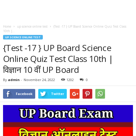
Home
up science online test
{Test -17 } UP Board Science Online Quiz Test Class
10th |...
UP SCIENCE ONLINE TEST
{Test -17 } UP Board Science
Online Quiz Test Class 10th |
विज्ञान 10 वीं UP Board
By
admin
-
November 24, 2022
1202
0
Facebook
Twitter