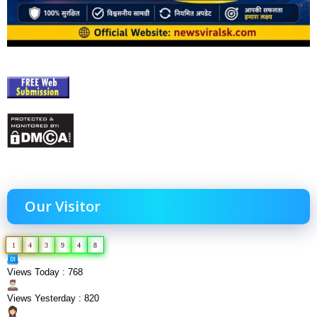
Our Visitor
1
4
3
9
4
8
Views Today : 768
Views Yesterday : 820