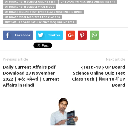
UP BOARD 10TH SCIENCE ONLINE TEST
UP BOARD 10TH SCIENCE ONLINE TEST 17
UP BOARD 10TH SCIENCE VIRAL MCQS
UP BOARD ONLINE TEST 17 FOR CLASS 10 SCIENCE IN HINDI
UP BOARD VIRAL MCQ TEST FOR CLASS 10
विज्ञान 10 वीं UP BOARD 10TH SCIENCE MCQ ONLINE TEST
Facebook
Twitter
Previous article
Next article
Daily Current Affairs pdf
{Test -18 } UP Board
Download 23 November
Science Online Quiz Test
2022 | करंट अफेयर्स | Current
Class 10th | विज्ञान 10 वीं UP
Affairs in Hindi
Board