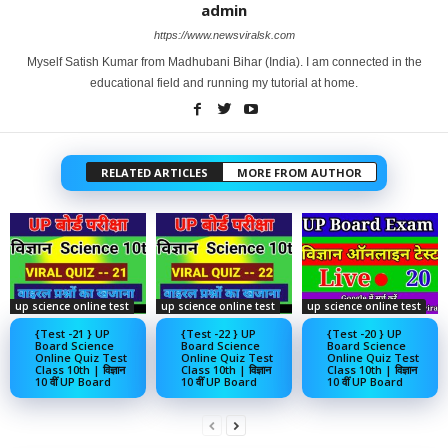
admin
https://www.newsviralsk.com
Myself Satish Kumar from Madhubani Bihar (India). I am connected in the
educational field and running my tutorial at home.
RELATED ARTICLES
MORE FROM AUTHOR
up science online test
up science online test
up science online test
{Test -21 } UP
{Test -22 } UP
{Test -20 } UP
Board Science
Board Science
Board Science
Online Quiz Test
Online Quiz Test
Online Quiz Test
Class 10th | विज्ञान
Class 10th | विज्ञान
Class 10th | विज्ञान
10 वीं UP Board
10 वीं UP Board
10 वीं UP Board