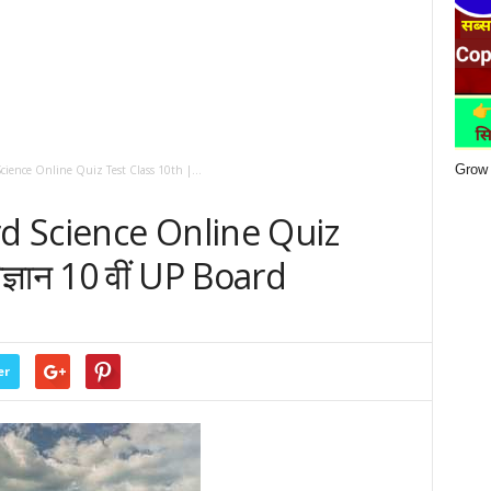
Grow 
Science Online Quiz Test Class 10th |...
rd Science Online Quiz
ज्ञान 10 वीं UP Board
er