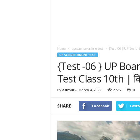
Home
up science online test
{Test -06 } UP Board 
UP SCIENCE ONLINE TEST
{Test -06 } UP Boa
Test Class 10th | वि
By
admin
-
March 4, 2022
2725
0
SHARE
Facebook
Twitt