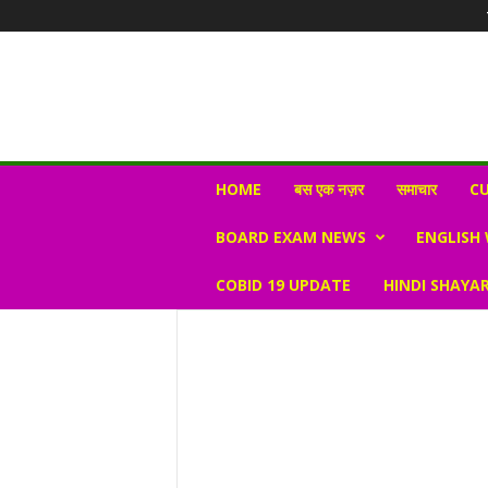
N
HOME
बस एक नज़र
समाचार
CU
e
w
BOARD EXAM NEWS
ENGLISH
s
V
COBID 19 UPDATE
HINDI SHAYAR
i
r
a
l
S
K