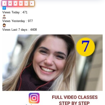
1
4
4
0
1
4
Views Today : 471
Views Yesterday : 977
Views Last 7 days : 4408