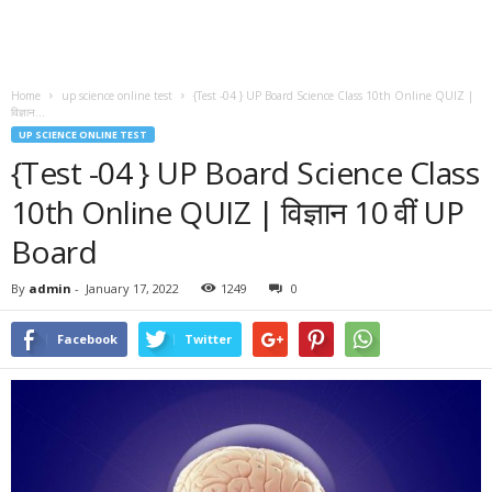
Home
up science online test
{Test -04 } UP Board Science Class 10th Online QUIZ |
विज्ञान...
UP SCIENCE ONLINE TEST
{Test -04 } UP Board Science Class
10th Online QUIZ | विज्ञान 10 वीं UP
Board
By
admin
-
January 17, 2022
1249
0
Facebook
Twitter