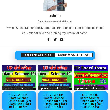
admin
https://www.newsviralsk.com
Myself Satish Kumar from Madhubani Bihar (India). I am connected in the
educational field and running my tutorial at home.
RELATED ARTICLES
MORE FROM AUTHOR
up science online test
up science online test
up science online test
{Test -21 } UP
{Test -22 } UP
{Test -20 } UP
Board Science
Board Science
Board Science
Online Quiz Test
Online Quiz Test
Online Quiz Test
Class 10th | विज्ञान
Class 10th | विज्ञान
Class 10th | विज्ञान
10 वीं UP Board
10 वीं UP Board
10 वीं UP Board