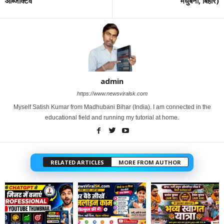
ऑब्जेक्टिव
मधुबनी, बिहार)
admin
https://www.newsviralsk.com
Myself Satish Kumar from Madhubani Bihar (India). I am connected in the
educational field and running my tutorial at home.
RELATED ARTICLES
MORE FROM AUTHOR