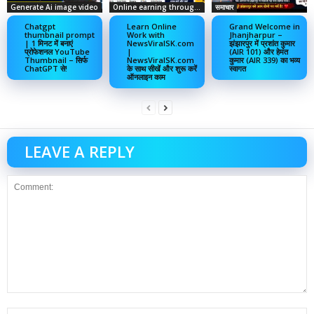
Generate Ai image video
Online earning through social media
समाचार
Chatgpt
Learn Online
Grand Welcome in
thumbnail prompt
Work with
Jhanjharpur –
| 1 मिनट में बनाएं
NewsViralSK.com
झंझारपुर में प्रशांत कुमार
प्रोफेशनल YouTube
|
(AIR 101) और हेमंत
Thumbnail – सिर्फ
NewsViralSK.com
कुमार (AIR 339) का भव्य
ChatGPT से!
के साथ सीखें और शुरू करें
स्वागत
ऑनलाइन काम
LEAVE A REPLY