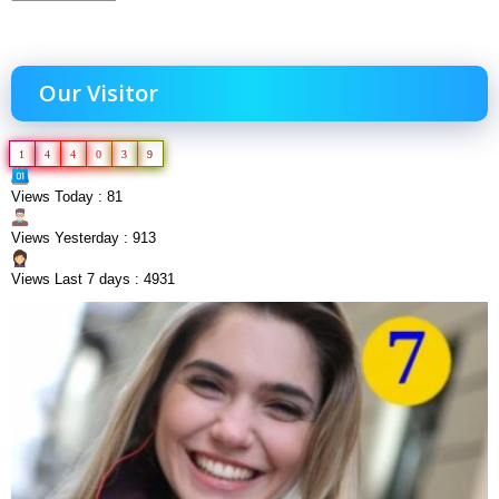
Our Visitor
1
4
4
0
3
9
Views Today : 81
Views Yesterday : 913
Views Last 7 days : 4931