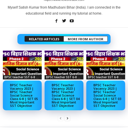
Myself Satish Kumar from Madhubani Bihar (India). I am connected in the
educational field and running my tutorial at home.
RELATED ARTICLES
MORE FROM AUTHOR
BPSC teacher SST 6-8 objective
BPSC teacher SST 6-8 objective
BPSC teacher SST 6-8 objective
BPSC Teacher
BPSC Teacher
BPSC Teacher
Vacancy 2023 |
Vacancy 2023 |
Vacancy 2023 |
BPSC Teacher
BPSC Teacher
BPSC Teacher
Social Science
Social Science
Social Science
Class 6-8 | SET 05
Class 6-8 | SET 04
Class 6-8 | SET 03
Most Important
Most Important
Most Important
SST Objective
SST Objective
SST Objective