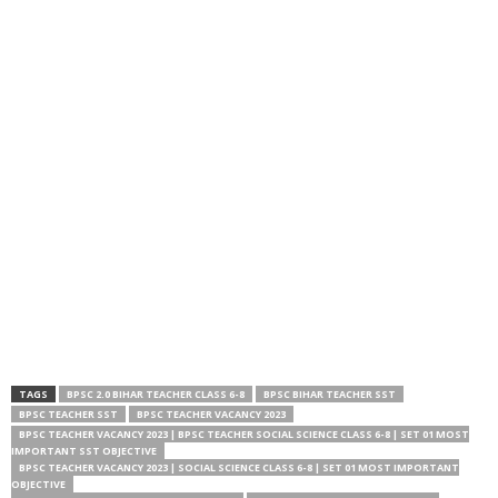
TAGS
BPSC 2.0 BIHAR TEACHER CLASS 6-8
BPSC BIHAR TEACHER SST
BPSC TEACHER SST
BPSC TEACHER VACANCY 2023
BPSC TEACHER VACANCY 2023 | BPSC TEACHER SOCIAL SCIENCE CLASS 6-8 | SET 01 MOST
IMPORTANT SST OBJECTIVE
BPSC TEACHER VACANCY 2023 | SOCIAL SCIENCE CLASS 6-8 | SET 01 MOST IMPORTANT
OBJECTIVE