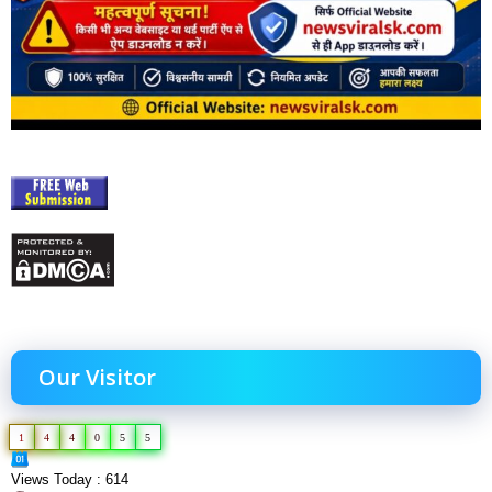
Our Visitor
1
4
4
0
5
5
Views Today : 614