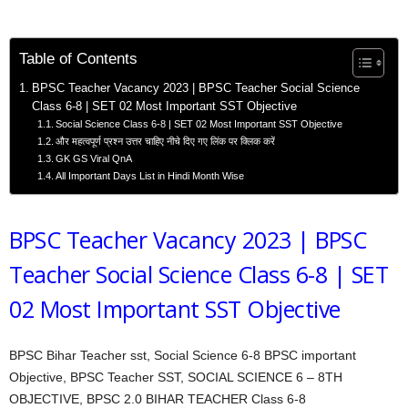
Table of Contents
BPSC Teacher Vacancy 2023 | BPSC Teacher Social Science
Class 6-8 | SET 02 Most Important SST Objective
Social Science Class 6-8 | SET 02 Most Important SST Objective
और महत्वपूर्ण प्रश्न उत्तर चाहिए नीचे दिए गए लिंक पर क्लिक करें
GK GS Viral QnA
All Important Days List in Hindi Month Wise
BPSC Teacher Vacancy 2023 | BPSC
Teacher Social Science Class 6-8 | SET
02 Most Important SST Objective
BPSC Bihar Teacher sst, Social Science 6-8 BPSC important
Objective, BPSC Teacher SST, SOCIAL SCIENCE 6 – 8TH
OBJECTIVE, BPSC 2.0 BIHAR TEACHER Class 6-8