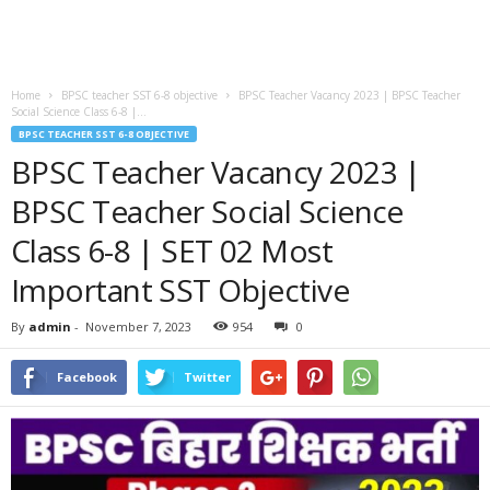
Home
BPSC teacher SST 6-8 objective
BPSC Teacher Vacancy 2023 | BPSC Teacher
Social Science Class 6-8 |...
BPSC TEACHER SST 6-8 OBJECTIVE
BPSC Teacher Vacancy 2023 |
BPSC Teacher Social Science
Class 6-8 | SET 02 Most
Important SST Objective
By
admin
-
November 7, 2023
954
0
Facebook
Twitter