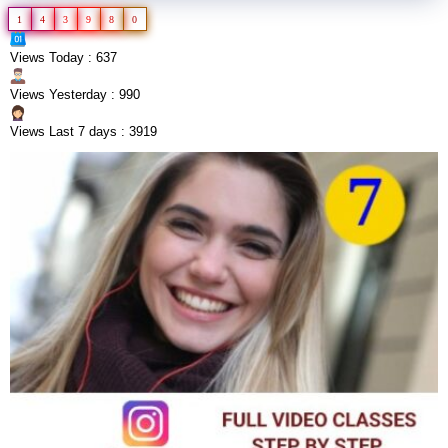
1
4
3
9
8
0
Views Today : 637
Views Yesterday : 990
Views Last 7 days : 3919